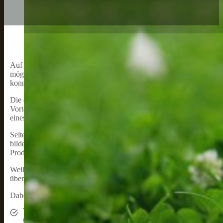
Auf unserer Seite finden Sie umfangreiche Kaufratgeber und Ver
möglichst einfache und schnelle Kaufentscheidung zu ermöglichen, 
konnten.
Die empfohlenen Produkte testen wir dabei nicht selbst, sondern w
Vorteil, dass wir die Eigenschaften eines Produktes über einen l
eines einzelnen Produktes aus einer bestimmten Charge darstellt.
Selten auftretende Fehler, wie sie gelegentlich vorkommen können,
bildet weiterhin die Meinung von vielen verschiedenen Käufern ab 
Produkt.
Weil uns Transparenz, Objektivität und Sachlichkeit sehr wichtig si
überzeugen konnten.
Dabei orientieren wir uns an einer Reihe von Kriterien:
Technische Ausstattung:
Alle wichtigen Eigenschaften eines P
übersichtlich mit jeder Produktbewertung vor. Um eine Vergleic