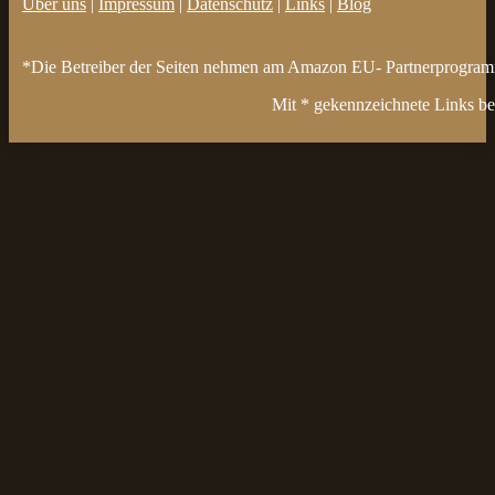
Über uns
|
Impressum
|
Datenschutz
|
Links
|
Blog
*Die Betreiber der Seiten nehmen am Amazon EU- Partnerprogramm t
Mit * gekennzeichnete Links bez