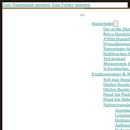
Zum Hauptinhalt springen
Zum Footer springen
Hundefutter
Der große Hun
Reico Hundefu
ANIfit Hundef
Hypoallergene
Nierenfutter f
Halbfeuchtes 
Trockenbarf
Monoprotein H
Schwedisches 
Ernährungstipps & 
Soll man Hund
Dürfen Hunde
Dürfen Hunde 
Hund hat Plast
Hund hat Hühn
Nahrungsergä
Appetit
Grünlip
Heilmoo
Aufbaup