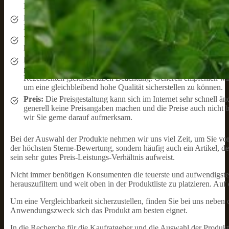
Einheit um (z. B. Meter in Zentimeter oder Watt in Pferdestärke
Lieferumfang:
Damit Sie auf einen Blick sehen, was Sie zur 
Häufen sich bei einem Produkt Fehllieferungen (z. B. fehlendes
Verfügbarkeit:
Wir aktualisieren die Produktauswahl regelmäßi
können, die schnell verfügbar sind.
Rezensionen:
Das Lesen von Kundenrezensionen nimmt viel Zei
genannten Eigenschaften in Produktbewertungen zusammen. Weil
Rezensenten gleichermaßen Beachtung. Generell empfehlen wir 
um eine gleichbleibend hohe Qualität sicherstellen zu können.
Preis:
Die Preisgestaltung kann sich im Internet sehr schnell 
generell keine Preisangaben machen und die Preise auch nicht 
wir Sie gerne darauf aufmerksam.
Bei der Auswahl der Produkte nehmen wir uns viel Zeit, um Sie vor 
der höchsten Sterne-Bewertung, sondern häufig auch ein Artikel, d
sein sehr gutes Preis-Leistungs-Verhältnis aufweist.
Nicht immer benötigen Konsumenten die teuerste und aufwendigste 
herauszufiltern und weit oben in der Produktliste zu platzieren. Au
Um eine Vergleichbarkeit sicherzustellen, finden Sie bei uns nebe
Anwendungszweck sich das Produkt am besten eignet.
In die Recherche für die Kaufratgeber und die Auswahl der Produkte