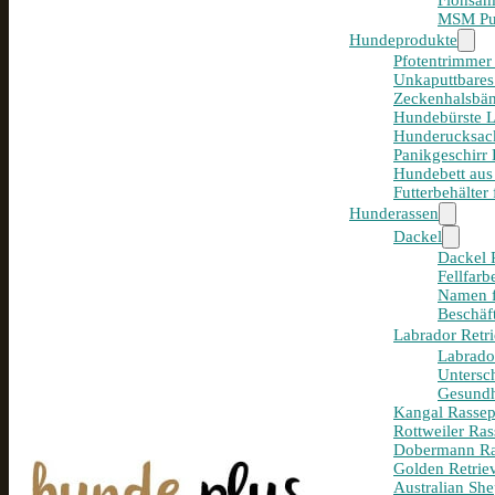
Flohsam
MSM Pul
Hundeprodukte
Pfotentrimmer
Unkaputtbares
Zeckenhalsbän
Hundebürste 
Hunderucksack
Panikgeschirr
Hundebett aus
Futterbehälter
Hunderassen
Dackel
Dackel R
Fellfar
Namen f
Beschäf
Labrador Retri
Labrador
Untersc
Gesundh
Kangal Rassepo
Rottweiler Ras
Dobermann Ras
Golden Retriev
Australian She