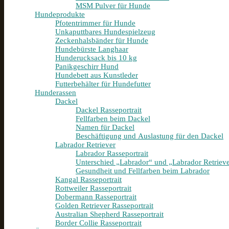
MSM Pulver für Hunde
Hundeprodukte
Pfotentrimmer für Hunde
Unkaputtbares Hundespielzeug
Zeckenhalsbänder für Hunde
Hundebürste Langhaar
Hunderucksack bis 10 kg
Panikgeschirr Hund
Hundebett aus Kunstleder
Futterbehälter für Hundefutter
Hunderassen
Dackel
Dackel Rasseportrait
Fellfarben beim Dackel
Namen für Dackel
Beschäftigung und Auslastung für den Dackel
Labrador Retriever
Labrador Rasseportrait
Unterschied „Labrador“ und „Labrador Retriev
Gesundheit und Fellfarben beim Labrador
Kangal Rasseportrait
Rottweiler Rasseportrait
Dobermann Rasseportrait
Golden Retriever Rasseportrait
Australian Shepherd Rasseportrait
Border Collie Rasseportrait