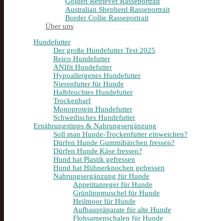
Golden Retriever Rasseportrait
Australian Shepherd Rasseportrait
Border Collie Rasseportrait
Über uns
Hundefutter
Der große Hundefutter Test 2025
Reico Hundefutter
ANIfit Hundefutter
Hypoallergenes Hundefutter
Nierenfutter für Hunde
Halbfeuchtes Hundefutter
Trockenbarf
Monoprotein Hundefutter
Schwedisches Hundefutter
Ernährungstipps & Nahrungsergänzung
Soll man Hunde-Trockenfutter einweichen?
Dürfen Hunde Gummibärchen fressen?
Dürfen Hunde Käse fressen?
Hund hat Plastik gefressen
Hund hat Hühnerknochen gefressen
Nahrungsergänzung für Hunde
Appetitanreger für Hunde
Grünlippmuschel für Hunde
Heilmoor für Hunde
Aufbaupräparate für alte Hunde
Flohsamenschalen für Hunde