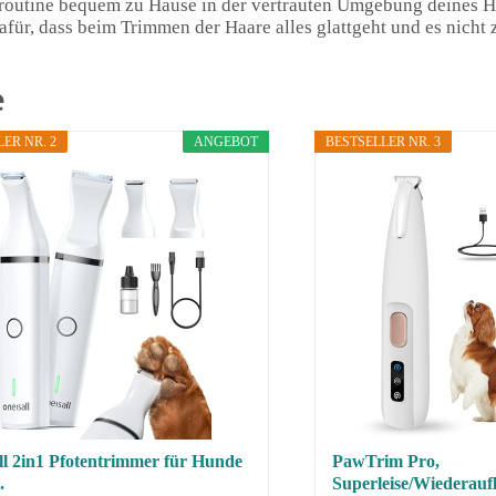
eroutine bequem zu Hause in der vertrauten Umgebung deines H
afür, dass beim Trimmen der Haare alles glattgeht und es nicht
e
ER NR. 2
ANGEBOT
BESTSELLER NR. 3
ll 2in1 Pfotentrimmer für Hunde
PawTrim Pro,
.
Superleise/Wiederaufl