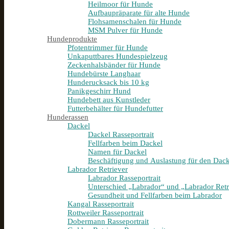
Heilmoor für Hunde
Aufbaupräparate für alte Hunde
Flohsamenschalen für Hunde
MSM Pulver für Hunde
Hundeprodukte
Pfotentrimmer für Hunde
Unkaputtbares Hundespielzeug
Zeckenhalsbänder für Hunde
Hundebürste Langhaar
Hunderucksack bis 10 kg
Panikgeschirr Hund
Hundebett aus Kunstleder
Futterbehälter für Hundefutter
Hunderassen
Dackel
Dackel Rasseportrait
Fellfarben beim Dackel
Namen für Dackel
Beschäftigung und Auslastung für den Dack
Labrador Retriever
Labrador Rasseportrait
Unterschied „Labrador“ und „Labrador Retr
Gesundheit und Fellfarben beim Labrador
Kangal Rasseportrait
Rottweiler Rasseportrait
Dobermann Rasseportrait