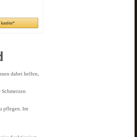
 kaufen*
d
nnen dabei helfen,
er Schmerzen
u pflegen. Im