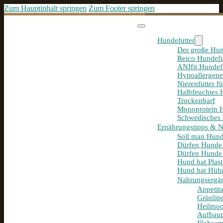
Zum Hauptinhalt springen
Zum Footer springen
Hundefutter
Der große Hun
Reico Hundefu
ANIfit Hundef
Hypoallergene
Nierenfutter f
Halbfeuchtes 
Trockenbarf
Monoprotein H
Schwedisches 
Ernährungstipps & 
Soll man Hund
Dürfen Hunde
Dürfen Hunde 
Hund hat Plast
Hund hat Hühn
Nahrungsergä
Appetit
Grünlip
Heilmoo
Aufbaup