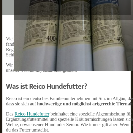
Vielleicht hast du auch schon von
Reico Hundefutter
gehört? Wir 
fanden wir hier die Möglichkeit der
individuellen Futterberatung
Regale in den Fach- und Supermärkten werden immer voller, die Au
Schließlich wollen wir alle für unsere Tiere nur das beste Futter, da
Wir haben für euch deshalb das Futter von Reico getestet und haben
unserer Testhunde) zusammengestellt.
Was ist Reico Hundefutter?
Reico ist ein deutsches Familienunternehmen mit Sitz im Allgäu, d
dass sie sich auf
hochwertige und möglichst artgerechte Tierna
Das
Reico Hundefutter
beinhaltet eine spezielle Algenmischung für
Ergänzungsfuttermittel und spezielle Kräutermischungen lassen si
Welpe, erwachsener Hund oder Senior. Wie immer gilt aber: Wenn dei
du das Futter umstellst.