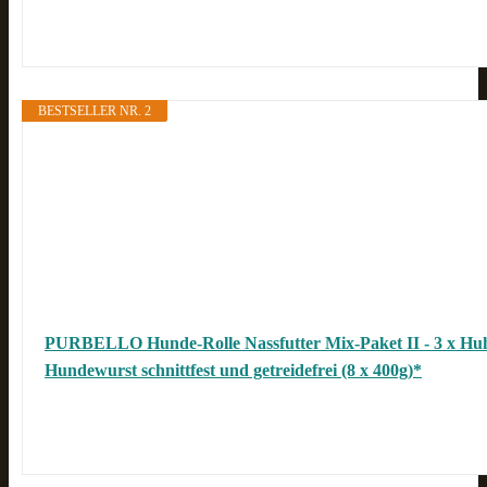
BESTSELLER NR. 2
PURBELLO Hunde-Rolle Nassfutter Mix-Paket II - 3 x Huhn,
Hundewurst schnittfest und getreidefrei (8 x 400g)*