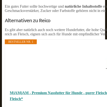
Ein gutes Futter sollte hochwertige und
natürliche Inhaltsstoffe
ent
Geschmacksverstärker, Zucker oder Farbstoffe gehören nicht in ein 
Alternativen zu Reico
Es gibt aber natürlich auch noch weitere Hundefutter, die hohe Qual
reich an Fleisch, eignen sich auch für Hunde mit empfindlicher 
BESTSELLER NR. 1
MjAMjAM - Premium Nassfutter für Hunde - purer Fleischgenus
Fleisch*