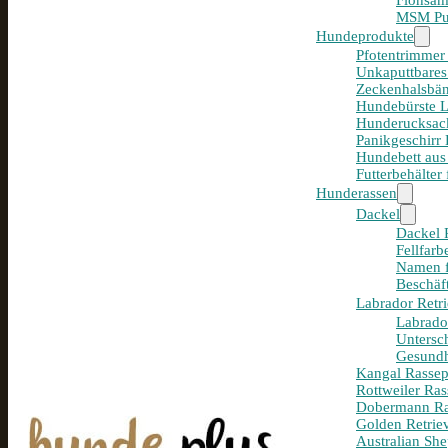
Flohsam
MSM Pul
Hundeprodukte
Pfotentrimmer
Unkaputtbares
Zeckenhalsbän
Hundebürste 
Hunderucksack
Panikgeschirr
Hundebett aus
Futterbehälter
Hunderassen
Dackel
Dackel R
Fellfar
Namen f
Beschäf
Labrador Retri
Labrador
Untersc
Gesundh
Kangal Rassepo
Rottweiler Ras
Dobermann Ras
Golden Retriev
Australian She