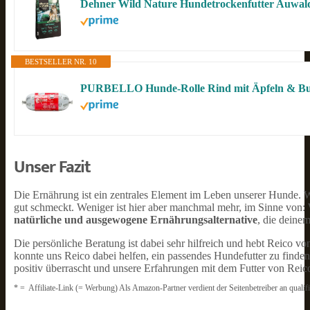
BESTSELLER NR. 10
Unser Fazit
Die Ernährung ist ein zentrales Element im Leben unserer Hunde. W
gut schmeckt. Weniger ist hier aber manchmal mehr, im Sinne von: We
natürliche und ausgewogene Ernährungsalternative
, die deine
Die persönliche Beratung ist dabei sehr hilfreich und hebt Reico vo
konnte uns Reico dabei helfen, ein passendes Hundefutter zu finde
positiv überrascht und unsere Erfahrungen mit dem Futter von Reic
* = Affiliate-Link (= Werbung) Als Amazon-Partner verdient der Seitenbetreiber an qualif