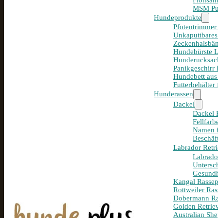
Flohsam
MSM Pul
Hundeprodukte
Pfotentrimmer
Unkaputtbares
Zeckenhalsbän
Hundebürste 
Hunderucksack
Panikgeschirr
Hundebett aus
Futterbehälter
Hunderassen
Dackel
Dackel R
Fellfar
Namen f
Beschäf
Labrador Retri
Labrador
Untersc
Gesundh
Kangal Rassepo
Rottweiler Ras
Dobermann Ras
Golden Retriev
Australian She