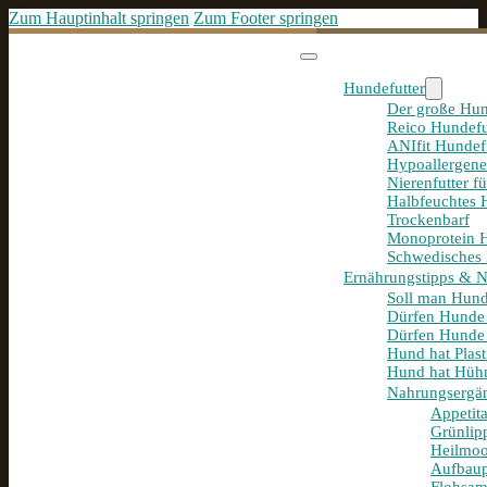
Zum Hauptinhalt springen
Zum Footer springen
Hundefutter
Der große Hun
Reico Hundefu
ANIfit Hundef
Hypoallergene
Nierenfutter f
Halbfeuchtes 
Trockenbarf
Monoprotein H
Schwedisches 
Ernährungstipps & 
Soll man Hund
Dürfen Hunde
Dürfen Hunde 
Hund hat Plast
Hund hat Hühn
Nahrungsergä
Appetit
Grünlip
Heilmoo
Aufbaup