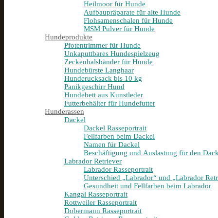
Heilmoor für Hunde
Aufbaupräparate für alte Hunde
Flohsamenschalen für Hunde
MSM Pulver für Hunde
Hundeprodukte
Pfotentrimmer für Hunde
Unkaputtbares Hundespielzeug
Zeckenhalsbänder für Hunde
Hundebürste Langhaar
Hunderucksack bis 10 kg
Panikgeschirr Hund
Hundebett aus Kunstleder
Futterbehälter für Hundefutter
Hunderassen
Dackel
Dackel Rasseportrait
Fellfarben beim Dackel
Namen für Dackel
Beschäftigung und Auslastung für den Dack
Labrador Retriever
Labrador Rasseportrait
Unterschied „Labrador“ und „Labrador Retr
Gesundheit und Fellfarben beim Labrador
Kangal Rasseportrait
Rottweiler Rasseportrait
Dobermann Rasseportrait