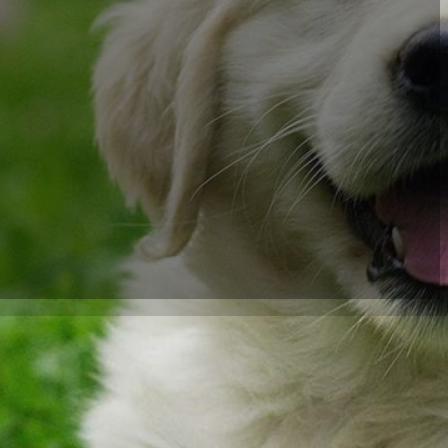
iner. Für viele
ie Tage kürzer und
r Fellnasen zu