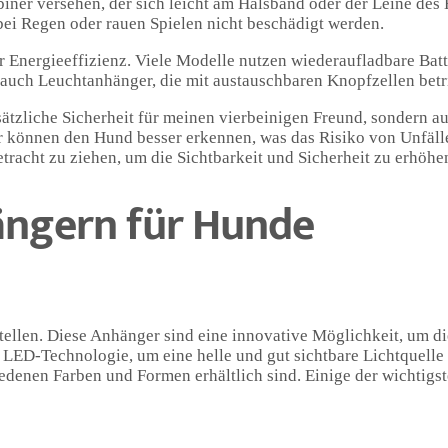
iner versehen, der sich leicht am Halsband oder der Leine des
e bei Regen oder rauen Spielen nicht beschädigt werden.
er Energieeffizienz. Viele Modelle nutzen wiederaufladbare Batt
 auch Leuchtanhänger, die mit austauschbaren Knopfzellen bet
tzliche Sicherheit für meinen vierbeinigen Freund, sondern au
 können den Hund besser erkennen, was das Risiko von Unfälle
racht zu ziehen, um die Sichtbarkeit und Sicherheit zu erhöhe
ängern für Hunde
llen. Diese Anhänger sind eine innovative Möglichkeit, um die
LED-Technologie, um eine helle und gut sichtbare Lichtquelle z
iedenen Farben und Formen erhältlich sind. Einige der wichtigs