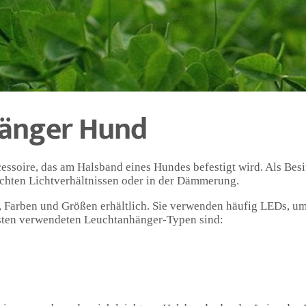
 Leuchtanhänger für meinen Hund waren. Durch die leuchtenden 
, meinen Hund im Dunkeln wiederzufinden. Dabei ist nicht nur di
steilnehmer wie Autofahrer und Radfahrer, von großer Bedeutung
 dem Markt, was die Auswahl für Hundebesitzer manchmal ersch
er zu finden, der nicht nur in puncto Funktionalität, sondern 
hänger Hund
essoire, das am Halsband eines Hundes befestigt wird. Als Besi
echten Lichtverhältnissen oder in der Dämmerung.
Farben und Größen erhältlich. Sie verwenden häufig LEDs, um 
gsten verwendeten Leuchtanhänger-Typen sind: