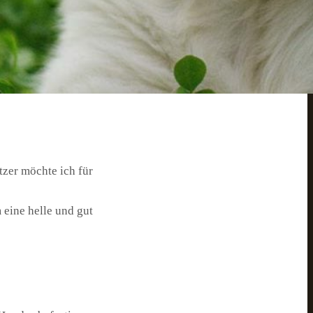
Farben und
e Sichtbarkeit für
.
wert. Daher ist es
auch in Sachen
tzer möchte ich für
eine helle und gut