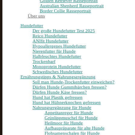
Golden Retriever Rasseportrait
Australian Shepherd Rasseportrait
Border Collie Rasseportrait
Über uns
Hundefutter
Der große Hundefutter Test 2025
Reico Hundefutter
ANIfit Hundefutter
Hypoallergenes Hundefutter
Nierenfutter für Hunde
Halbfeuchtes Hundefutter
Trockenbarf
Monoprotein Hundefutter
Schwedisches Hundefutter
Ernährungstipps & Nahrungsergänzung
Soll man Hunde-Trockenfutter einweichen?
Dürfen Hunde Gummibärchen fressen?
Dürfen Hunde Käse fressen?
Hund hat Plastik gefressen
Hund hat Hühnerknochen gefressen
Nahrungsergänzung für Hunde
Appetitanreger für Hunde
Grünlippmuschel für Hunde
Heilmoor für Hunde
Aufbaupräparate für alte Hunde
Flohsamenschalen für Hunde