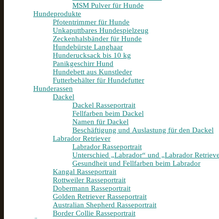
MSM Pulver für Hunde
Hundeprodukte
Pfotentrimmer für Hunde
Unkaputtbares Hundespielzeug
Zeckenhalsbänder für Hunde
Hundebürste Langhaar
Hunderucksack bis 10 kg
Panikgeschirr Hund
Hundebett aus Kunstleder
Futterbehälter für Hundefutter
Hunderassen
Dackel
Dackel Rasseportrait
Fellfarben beim Dackel
Namen für Dackel
Beschäftigung und Auslastung für den Dackel
Labrador Retriever
Labrador Rasseportrait
Unterschied „Labrador“ und „Labrador Retriev
Gesundheit und Fellfarben beim Labrador
Kangal Rasseportrait
Rottweiler Rasseportrait
Dobermann Rasseportrait
Golden Retriever Rasseportrait
Australian Shepherd Rasseportrait
Border Collie Rasseportrait