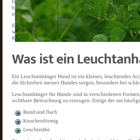
Ich kann aus eigener Erfahrung berichten, wie nützlich
blinkenden Lichter ist es für mich stets leichter gewesen
mich als Besitzer, sondern auch für die anderen Verkehr
Es gibt viele verschiedene Leuchtanhänger für Hunde auf
wichtig, den passenden Anhänger für den eigenen Vierbein
Komfort und Design überzeugt.
Was ist ein Leuchtan
Ein Leuchtanhänger Hund ist ein kleines, leuchtendes Acc
die Sicherheit meines Hundes sorgen, besonders bei schl
Leuchtanhänger für Hunde sind in verschiedenen Formen, 
sichtbare Beleuchtung zu erzeugen. Einige der am häufi
Rund und flach
Knochenförmig
Leuchtstäbe