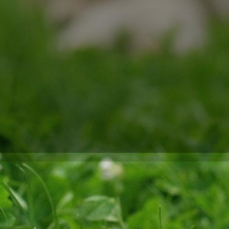
iche Ergänzung für das tägliche Leben unserer geliebten Vierbe
lem in den Abendstunden oder während der Wintermonate, wenn d
ger für Hunde die perfekte Lösung, um die Sichtbarkeit unsere