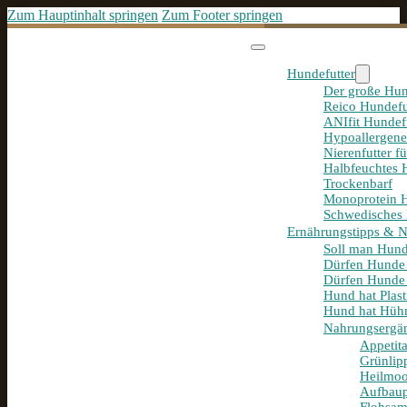
Zum Hauptinhalt springen
Zum Footer springen
Hundefutter
Der große Hun
Reico Hundefu
ANIfit Hundef
Hypoallergene
Nierenfutter f
Halbfeuchtes 
Trockenbarf
Monoprotein H
Schwedisches 
Ernährungstipps & 
Soll man Hund
Dürfen Hunde
Dürfen Hunde 
Hund hat Plast
Hund hat Hühn
Nahrungsergä
Appetit
Grünlip
Heilmoo
Aufbaup