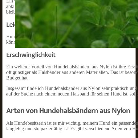
Ein weiterer Vorteil von Hundehalsbändern aus Nylon ist ihre Was
abkühlt, muss ich mir keine Sorgen machen, dass das Halsband beschä
bleibt das Halsband auch bei nasser Witterung in Form.
Leichtigkeit
Hundehalsbänder aus Nylon sind auch sehr leicht. Das macht sie be
können oder wollen. Auch für größere Hunde ist ein leichtes Halsb
Erschwinglichkeit
Ein weiterer Vorteil von Hundehalsbändern aus Nylon ist ihre Ersch
oft günstiger als Halsbänder aus anderen Materialien. Das ist bes
Budget hat.
Insgesamt finde ich Hundehalsbänder aus Nylon sehr praktisch und 
auf der Suche nach einem neuen Halsband für seinen Hund ist, sollt
Arten von Hundehalsbändern aus Nylon
Als Hundebesitzerin ist es mir wichtig, meinem Hund ein passendes
langlebig und strapazierfähig ist. Es gibt verschiedene Arten von 