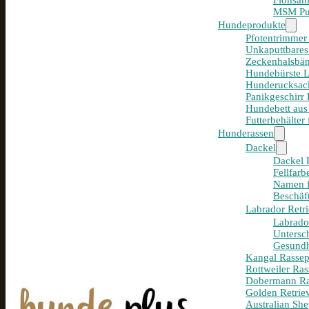
Flohsam
MSM Pul
Hundeprodukte
Pfotentrimmer
Unkaputtbares
Zeckenhalsbän
Hundebürste 
Hunderucksack
Panikgeschirr
Hundebett aus
Futterbehälter
Hunderassen
Dackel
Dackel R
Fellfar
Namen f
Beschäf
Labrador Retri
Labrador
Untersc
Gesundh
Kangal Rassepo
Rottweiler Ras
Dobermann Ras
Golden Retriev
Australian She