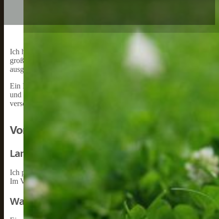
Ich habe seit vielen Jahren Hunde und weiß aus Erfahrung, wie wich
großartige Option, da es langlebig, leicht und einfach zu reinigen 
ausgewählt werden können.
Ein Hundehalsband aus Nylon ist auch eine gute Wahl für aktive 
und trocknet schnell, was bedeutet, dass das Halsband schnell wiede
verschiedenen Farben und Designs, so dass Sie sicherlich ein Halsb
Vorteile von Hundehalsbändern aus Nylon
Langlebigkeit
Ich persönlich finde, dass Hundehalsbänder aus Nylon sehr langlebig
Im Vergleich zu Halsbändern aus Leder oder anderen Materialien si
Wasserbeständigkeit