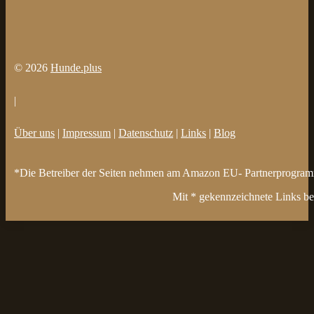
© 2026
Hunde.plus
|
Über uns
|
Impressum
|
Datenschutz
|
Links
|
Blog
*Die Betreiber der Seiten nehmen am Amazon EU- Partnerprogramm t
Mit * gekennzeichnete Links bez