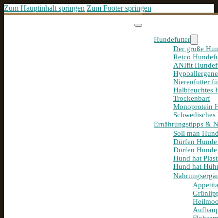
Zum Hauptinhalt springen
Zum Footer springen
Hundefutter
Der große Hun
Reico Hundefu
ANIfit Hundef
Hypoallergene
Nierenfutter f
Halbfeuchtes 
Trockenbarf
Monoprotein H
Schwedisches 
Ernährungstipps & 
Soll man Hund
Dürfen Hunde
Dürfen Hunde 
Hund hat Plast
Hund hat Hühn
Nahrungsergä
Appetit
Grünlip
Heilmoo
Aufbaup