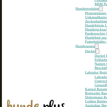
Flohsam
MSM Pul
Hundeprodukte
Pfotentrimmer
Unkaputtbares
Zeckenhalsbän
Hundebürste 
Hunderucksack
Panikgeschirr
Hundebett aus
Futterbehälter
Hunderassen
Dackel
Dackel R
Fellfar
Namen f
Beschäf
Labrador Retri
Labrador
Untersc
Gesundh
Kangal Rassepo
Rottweiler Ras
Dobermann Ras
Golden Retriev
Australian She