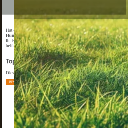
Hat der Hund Übergewicht oder soll nach einer Diät nicht wieder z
Hunde
kann jedoch sehr unterschiedlich zusammengesetzt sein. Es is
Ihr Hund alle notwendigen Nährstoffe erhält. In diesem Artikel we
helfen, das beste Futter für Ihren Hund auszuwählen.
Top-Bestseller: Diät-Trockenfutter für Hun
Dies sind die beliebtesten Marken und Produkte bei Diät-Hundetroc
BESTSELLER NR. 1