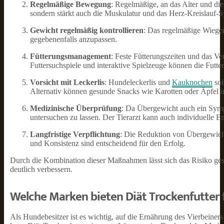
Regelmäßige Bewegung
: Regelmäßige, an das Alter und di
sondern stärkt auch die Muskulatur und das Herz-Kreislauf-
Gewicht regelmäßig kontrollieren
: Das regelmäßige Wiegen
gegebenenfalls anzupassen.
Fütterungsmanagement
: Feste Fütterungszeiten und das Ve
Futtersuchspiele und interaktive Spielzeuge können die Futte
Vorsicht mit Leckerlis
: Hundeleckerlis und
Kauknochen
sol
Alternativ können gesunde Snacks wie Karotten oder Äpfel 
Medizinische Überprüfung
: Da Übergewicht auch ein Symp
untersuchen zu lassen. Der Tierarzt kann auch individuelle
Langfristige Verpflichtung
: Die Reduktion von Übergewicht
und Konsistenz sind entscheidend für den Erfolg.
Durch die Kombination dieser Maßnahmen lässt sich das Risiko ges
deutlich verbessern.
Welche Marken bieten Diät Trockenfutter 
Als Hundebesitzer ist es wichtig, auf die Ernährung des Vierbeiner