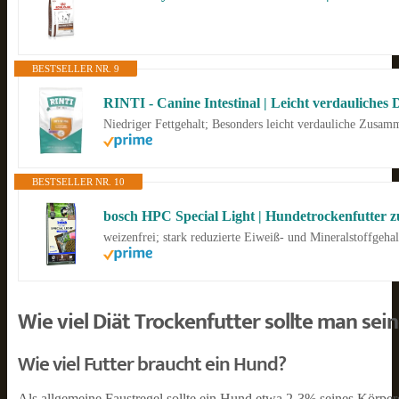
BESTSELLER NR. 9
Niedriger Fettgehalt; Besonders leicht verdauliche Zusam
BESTSELLER NR. 10
bosch HPC Special Light | Hundetrockenfutter zu
weizenfrei; stark reduzierte Eiweiß- und Mineralstoffgeha
Wie viel Diät Trockenfutter sollte man s
Wie viel Futter braucht ein Hund?
Als allgemeine Faustregel sollte ein Hund etwa 2-3% seines Körper