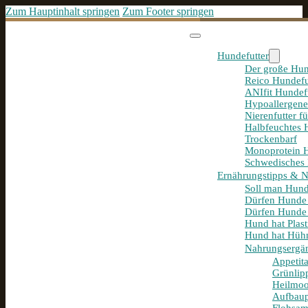
Zum Hauptinhalt springen
Zum Footer springen
Hundefutter
Der große Hun
Reico Hundefu
ANIfit Hundef
Hypoallergene
Nierenfutter f
Halbfeuchtes 
Trockenbarf
Monoprotein H
Schwedisches 
Ernährungstipps & 
Soll man Hund
Dürfen Hunde
Dürfen Hunde 
Hund hat Plast
Hund hat Hühn
Nahrungsergä
Appetit
Grünlip
Heilmoo
Aufbaup