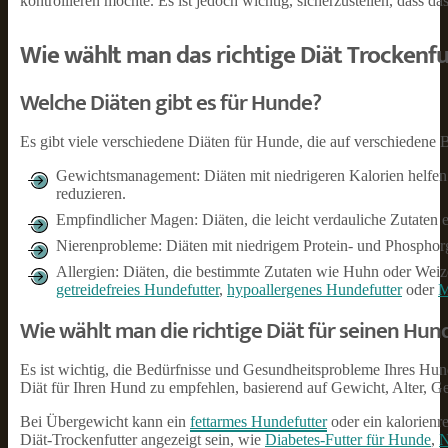
kontrollieren möchte. Es ist jedoch wichtig, sicherzustellen, dass 
Wie wählt man das richtige Diät Trockenfu
Welche Diäten gibt es für Hunde?
Es gibt viele verschiedene Diäten für Hunde, die auf verschiedene 
Gewichtsmanagement: Diäten mit niedrigeren Kalorien helfen 
reduzieren.
Empfindlicher Magen: Diäten, die leicht verdauliche Zutaten 
Nierenprobleme: Diäten mit niedrigem Protein- und Phosphor
Allergien: Diäten, die bestimmte Zutaten wie Huhn oder Weize
getreidefreies Hundefutter
,
hypoallergenes Hundefutter
oder
M
Wie wählt man die richtige Diät für seinen Hun
Es ist wichtig, die Bedürfnisse und Gesundheitsprobleme Ihres Hund
Diät für Ihren Hund zu empfehlen, basierend auf Gewicht, Alter, Ge
Bei Übergewicht kann ein
fettarmes Hundefutter
oder ein kalorienr
Diät-Trockenfutter angezeigt sein, wie
Diabetes-Futter für Hunde
,
N