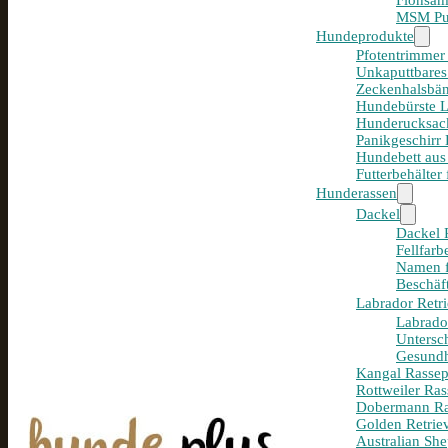
Flohsam
MSM Pul
Hundeprodukte
Pfotentrimmer
Unkaputtbares
Zeckenhalsbän
Hundebürste 
Hunderucksack
Panikgeschirr
Hundebett aus
Futterbehälter
Hunderassen
Dackel
Dackel R
Fellfar
Namen f
Beschäf
Labrador Retri
Labrador
Untersc
Gesundh
Kangal Rassepo
Rottweiler Ras
Dobermann Ras
Golden Retriev
Australian She