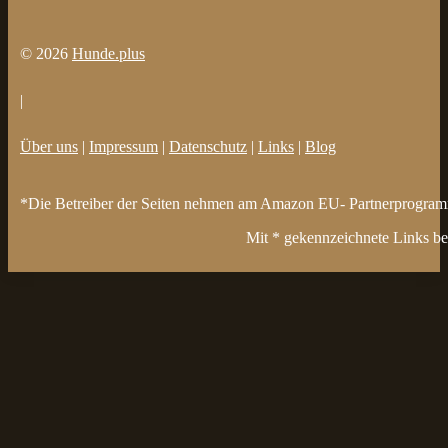
© 2026
Hunde.plus
|
Über uns
|
Impressum
|
Datenschutz
|
Links
|
Blog
*Die Betreiber der Seiten nehmen am Amazon EU- Partnerprogramm t
Mit * gekennzeichnete Links bez