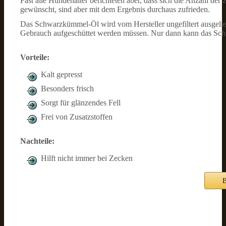
Fast alle Hundehalter berichteten aber, dass sich die Anzahl der
gewünscht, sind aber mit dem Ergebnis durchaus zufrieden.
Das Schwarzkümmel-Öl wird vom Hersteller ungefiltert ausgelie
Gebrauch aufgeschüttet werden müssen. Nur dann kann das Schw
Vorteile:
Kalt gepresst
Besonders frisch
Sorgt für glänzendes Fell
Frei von Zusatzstoffen
Nachteile:
Hilft nicht immer bei Zecken
B