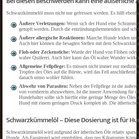
Bei diesen Beschwerden kann eine äußerliche
Schwarzkümmelöl muss nicht nur gefressen werden. Es hilft ebenfal
Äußere Verletzungen:
Wenn sich der Hund eine Schramme a
getupft werden. Durch die entzündungshemmenden und schmer
Äußere allergische Reaktionen:
Manche Hunde leiden unter 
Auch hier können die besagten Stellen mit dem Schwarzküm
Floh-oder Zeckenstiche:
Wurde der Hund von Flöhen oder Ze
wahre Quälerei. Auch hier kann das Öl wahre Wunder wirken
Allgemeine Fellpflege:
Es müssen nicht immer nur medizinis
Tropfen des Öles auf die Bürste, wird das Fell anschließend
danach umso wohler fühlen.
Abwehr von Parasiten:
Neben der Fellpflege ist die äuß
von vornherein abzuwehren. Ist die innere Anwendung für di
Hundehalter sollte sich hierfür eine geringe Menge des Öles 
Hund mit einem geringen Druck komplett ab. Die ätherischen 
Schwarzkümmelöl – Diese Dosierung ist für Hu
Schwarzkümmelöl wird aufgrund der ätherischen Öle relativ sparsam
Hunde. Als Faustregel wird empfohlen, dass pro Kilogramm Körp