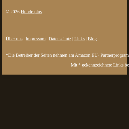
© 2026
Hunde.plus
|
Über uns
|
Impressum
|
Datenschutz
|
Links
|
Blog
*Die Betreiber der Seiten nehmen am Amazon EU- Partnerprogramm t
Mit * gekennzeichnete Links bez