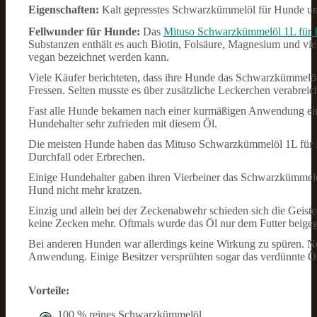
Eigenschaften:
Kalt gepresstes Schwarzkümmelöl für Hunde und
Fellwunder für Hunde:
Das
Mituso Schwarzkümmelöl 1L für
Substanzen enthält es auch Biotin, Folsäure, Magnesium und viel
vegan bezeichnet werden kann.
Viele Käufer berichteten, dass ihre Hunde das Schwarzkümmelöl
Fressen. Selten musste es über zusätzliche Leckerchen verabreic
Fast alle Hunde bekamen nach einer kurmäßigen Anwendung ein
Hundehalter sehr zufrieden mit diesem Öl.
Die meisten Hunde haben das Mituso Schwarzkümmelöl 1L für Hu
Durchfall oder Erbrechen.
Einige Hundehalter gaben ihren Vierbeiner das Schwarzkümmelöl,
Hund nicht mehr kratzen.
Einzig und allein bei der Zeckenabwehr schieden sich die Geiste
keine Zecken mehr. Oftmals wurde das Öl nur dem Futter beigeg
Bei anderen Hunden war allerdings keine Wirkung zu spüren. N
Anwendung. Einige Besitzer versprühten sogar das verdünnte Ö
Vorteile:
100 % reines Schwarzkümmelöl