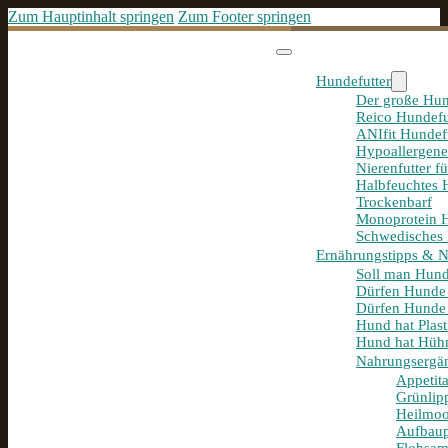
Zum Hauptinhalt springen
Zum Footer springen
Hundefutter
Der große Hun
Reico Hundefu
ANIfit Hundef
Hypoallergene
Nierenfutter f
Halbfeuchtes 
Trockenbarf
Monoprotein H
Schwedisches 
Ernährungstipps & 
Soll man Hund
Dürfen Hunde
Dürfen Hunde 
Hund hat Plast
Hund hat Hühn
Nahrungsergä
Appetit
Grünlip
Heilmoo
Aufbaup