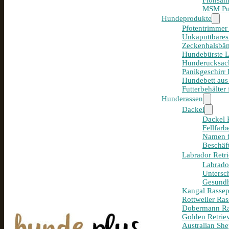
Flohsam
MSM Pul
Hundeprodukte
Pfotentrimmer
Unkaputtbares
Zeckenhalsbän
Hundebürste 
Hunderucksack
Panikgeschirr
Hundebett aus
Futterbehälter
Hunderassen
Dackel
Dackel R
Fellfar
Namen f
Beschäf
Labrador Retri
Labrador
Untersc
Gesundh
Kangal Rassepo
Rottweiler Ras
Dobermann Ras
Golden Retriev
Australian She