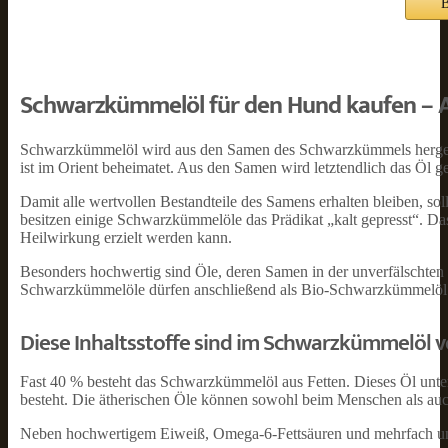
B
Schwarzkümmelöl für den Hund kaufen – Au
Schwarzkümmelöl wird aus den Samen des Schwarzkümmels hergest
ist im Orient beheimatet. Aus den Samen wird letztendlich das Öl ge
Damit alle wertvollen Bestandteile des Samens erhalten bleiben, so
besitzen einige Schwarzkümmelöle das Prädikat „kalt gepresst“. Das
Heilwirkung erzielt werden kann.
Besonders hochwertig sind Öle, deren Samen in der unverfälschten
Schwarzkümmelöle dürfen anschließend als Bio-Schwarzkümmelöl 
Diese Inhaltsstoffe sind im Schwarzkümmelöl 
Fast 40 % besteht das Schwarzkümmelöl aus Fetten. Dieses Öl unter
besteht. Die ätherischen Öle können sowohl beim Menschen als au
Neben hochwertigem Eiweiß, Omega-6-Fettsäuren und mehrfach unge