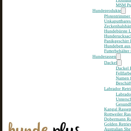
Flohsam
MSM Pul
Hundeprodukte
Pfotentrimmer
Unkaputtbares
Zeckenhalsbän
Hundebürste 
Hunderucksack
Panikgeschirr
Hundebett aus
Futterbehälter
Hunderassen
Dackel
Dackel R
Fellfar
Namen f
Beschäf
Labrador Retri
Labrador
Untersc
Gesundh
Kangal Rassepo
Rottweiler Ras
Dobermann Ras
Golden Retriev
Australian She