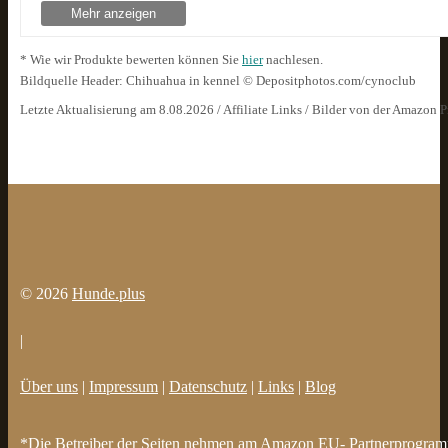
Mehr anzeigen
* Wie wir Produkte bewerten können Sie
hier
nachlesen.
Bildquelle Header: Chihuahua in kennel © Depositphotos.com/cynoclub
Letzte Aktualisierung am 8.08.2026 / Affiliate Links / Bilder von der Amazon 
© 2026
Hunde.plus
|
Über uns
|
Impressum
|
Datenschutz
|
Links
|
Blog
*Die Betreiber der Seiten nehmen am Amazon EU- Partnerprogramm t