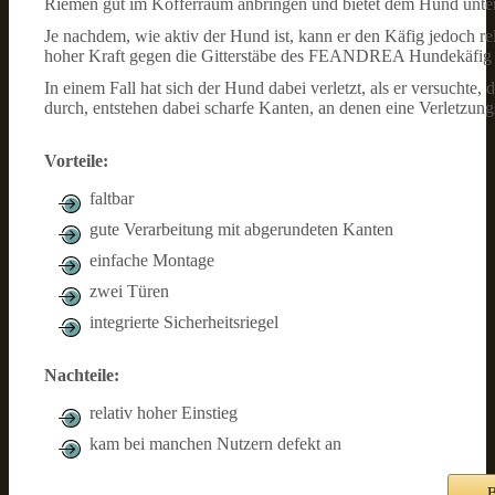
Riemen gut im Kofferraum anbringen und bietet dem Hund unter
Je nachdem, wie aktiv der Hund ist, kann er den Käfig jedoch rel
hoher Kraft gegen die Gitterstäbe des FEANDREA Hundekäfig wa
In einem Fall hat sich der Hund dabei verletzt, als er versuchte
durch, entstehen dabei scharfe Kanten, an denen eine Verletzung
Vorteile:
faltbar
gute Verarbeitung mit abgerundeten Kanten
einfache Montage
zwei Türen
integrierte Sicherheitsriegel
Nachteile:
relativ hoher Einstieg
kam bei manchen Nutzern defekt an
B