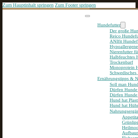
Zum Hauptinhalt springen
Zum Footer springen
Hundefutter
Der große Hun
Reico Hundefu
ANIfit Hundef
Hypoallergene
Nierenfutter f
Halbfeuchtes 
Trockenbarf
Monoprotein H
Schwedisches 
Ernährungstipps & 
Soll man Hund
Dürfen Hunde
Dürfen Hunde 
Hund hat Plast
Hund hat Hühn
Nahrungsergä
Appetit
Grünlip
Heilmoo
Aufbaup