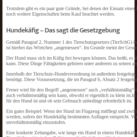
Trotzdem gibt es ein paar gute Gründe, bei denen der Einsatz eine
noch weitere Eigenschaften beim Kauf beachtet werden.
Hundekäfig – Das sagt die Gesetzgebung
Gemäß Paragraf 2, Nummer 1 des Tierschutzgesetzes (TierSchG) is
ist hierbei das Wörtchen „angemessen“. Im Grunde meint der Gesetz
Der Hund muss sich im Käfig frei bewegen können. Das heißt, es mu
kann. Diese Dinge Fähigkeiten gehören unter anderem zu seinen ar
Innerhalb der Tierschutz-Hundeverordnung ist außerdem festgelegt
benötigt. Diese Voraussetzung, die im Paragraf 6, Absatz 2 festgeleg
Ferner wird für den Begriff „angemessen“ auch „verhältnismäßig“ ei
auch verhältnismäßig sein kann, obwohl er eigentlich zu klein ist.I
für den Hund ist und ob sein Gebrauch unbedingt erforderlich ist.
Ein gutes Beispiel: Wenn der Hund im Flugzeug mitfliegt und zwöl
werden, sofern der Hundekäfig bestimmten Auflagen entspricht. Ve
unverhältnismäßig einzustufen.
Eine konkrete Zeitangabe, wie lange ein Hund in einem Hundekäfig u