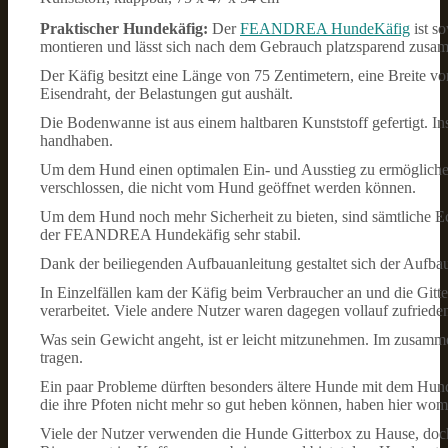
Praktischer Hundekäfig:
Der
FEANDREA HundeKäfig
ist s
montieren und lässt sich nach dem Gebrauch platzsparend zusa
Der Käfig besitzt eine Länge von 75 Zentimetern, eine Breite vo
Eisendraht, der Belastungen gut aushält.
Die Bodenwanne ist aus einem haltbaren Kunststoff gefertigt. In
handhaben.
Um dem Hund einen optimalen Ein- und Ausstieg zu ermöglichen,
verschlossen, die nicht vom Hund geöffnet werden können.
Um dem Hund noch mehr Sicherheit zu bieten, sind sämtliche Eck
der FEANDREA Hundekäfig sehr stabil.
Dank der beiliegenden Aufbauanleitung gestaltet sich der Aufba
In Einzelfällen kam der Käfig beim Verbraucher an und die Gitte
verarbeitet. Viele andere Nutzer waren dagegen vollauf zufrieden
Was sein Gewicht angeht, ist er leicht mitzunehmen. Im zusamme
tragen.
Ein paar Probleme dürften besonders ältere Hunde mit dem Hunde
die ihre Pfoten nicht mehr so gut heben können, haben hier wom
Viele der Nutzer verwenden die Hunde Gitterbox zu Hause, doch 