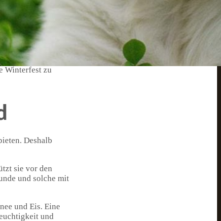
werden. Von spaßigen
zu entdecken. Mich
a
Hundepflege
und -
 Winterfest einfach
nde auf dem
e Winterfest zu
d
bieten. Deshalb
tzt sie vor den
Hunde und solche mit
nee und Eis. Eine
euchtigkeit und