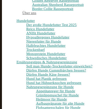
Golden Retriever Rasseportrait
Australian Shepherd Rasseportrait
Border Collie Rasseportrait
Über uns
Hundefutter
Der große Hundefutter Test 2025
Reico Hundefutter
ANIfit Hundefutter
Hypoallergenes Hundefutter
Nierenfutter für Hunde
Halbfeuchtes Hundefutter
Trockenbarf
Monoprotein Hundefutter
Schwedisches Hundefutter
Ernährungstipps & Nahrungsergänzung
Soll man Hunde-Trockenfutter einweichen?
Dürfen Hunde Gummibärchen fressen?
Dürfen Hunde Käse fressen?
Hund hat Plastik gefressen
Hund hat Hühnerknochen gefressen
Nahrungsergänzung für Hunde
Appetitanreger für Hunde
Grünlippmuschel für Hunde
Heilmoor für Hunde
Aufbaupräparate für alte Hunde
Flohsamenschalen für Hunde