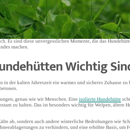
itäten, die Hunde und ihre Besitzer gleichermaßen begeistern 
hops gibt es hier für jeden Hundeliebhaber etwas Spannendes 
äge, bei denen ich wertvolle Tipps und Tricks rund um das Them
tertage gemeinsam mit ihm genießen möchte, ist das Hundehütte
tion aus Spaß und Bildung, und jede gemeinsam verbrachte Stu
ch. Es sind diese unvergesslichen Momente, die das Hundehütt
undes machen.
undehütten Wichtig Sin
en in der kalten Jahreszeit ein warmes und sicheres Zuhause zu 
betonen.
erungen, genau wie wir Menschen. Eine
isolierte Hundehütte
schü
stant zu halten. Das ist besonders wichtig für Welpen, ältere 
 Kälte ab, sondern auch andere winterliche Bedrohungen wie Sch
chneeablagerungen zu verhindern, und eine erhöhte Basis, um F