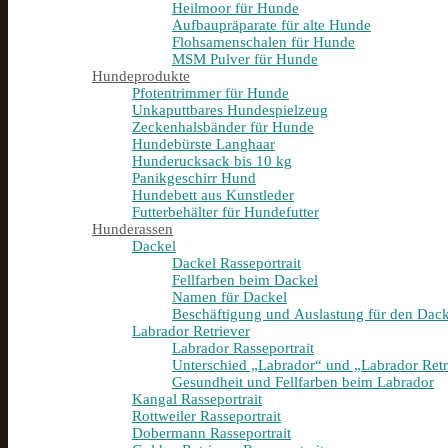
Heilmoor für Hunde
Aufbaupräparate für alte Hunde
Flohsamenschalen für Hunde
MSM Pulver für Hunde
Hundeprodukte
Pfotentrimmer für Hunde
Unkaputtbares Hundespielzeug
Zeckenhalsbänder für Hunde
Hundebürste Langhaar
Hunderucksack bis 10 kg
Panikgeschirr Hund
Hundebett aus Kunstleder
Futterbehälter für Hundefutter
Hunderassen
Dackel
Dackel Rasseportrait
Fellfarben beim Dackel
Namen für Dackel
Beschäftigung und Auslastung für den Dack
Labrador Retriever
Labrador Rasseportrait
Unterschied „Labrador“ und „Labrador Retr
Gesundheit und Fellfarben beim Labrador
Kangal Rasseportrait
Rottweiler Rasseportrait
Dobermann Rasseportrait