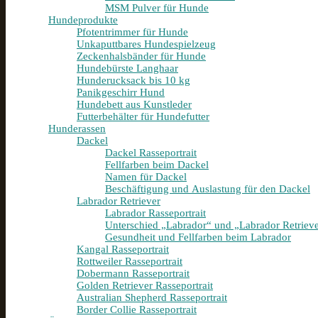
MSM Pulver für Hunde
Hundeprodukte
Pfotentrimmer für Hunde
Unkaputtbares Hundespielzeug
Zeckenhalsbänder für Hunde
Hundebürste Langhaar
Hunderucksack bis 10 kg
Panikgeschirr Hund
Hundebett aus Kunstleder
Futterbehälter für Hundefutter
Hunderassen
Dackel
Dackel Rasseportrait
Fellfarben beim Dackel
Namen für Dackel
Beschäftigung und Auslastung für den Dackel
Labrador Retriever
Labrador Rasseportrait
Unterschied „Labrador“ und „Labrador Retriev
Gesundheit und Fellfarben beim Labrador
Kangal Rasseportrait
Rottweiler Rasseportrait
Dobermann Rasseportrait
Golden Retriever Rasseportrait
Australian Shepherd Rasseportrait
Border Collie Rasseportrait