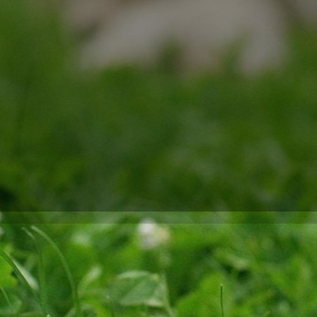
ie kalte Jahreszeit bringt frische Luft und neue Möglichkeiten
egendsten Veranstaltungen im Winter ist das
Hundehütte
Winterfe
nschaftliche Hundebesitzerin freue ich mich jedes Jahr darauf, 
elzigen Freund zu sammeln.