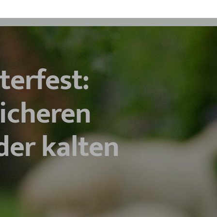
erfest:
sicheren
der kalten