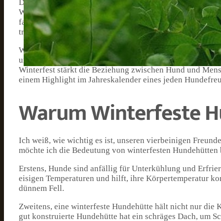
Das Hundehütte Winterfest bietet eine Vielzahl von Aktiv
Wettbewerben und Spielen bis hin zu informativen Works
faszinieren jedes Jahr aufs Neue die interessanten Vortr
training erhalte.
Wenn man, wie ich, seinen Hund liebt und die kalten Win
unverzichtbar. Jeder Besuch ist eine gelungene Kombina
Winterfest stärkt die Beziehung zwischen Hund und Mens
einem Highlight im Jahreskalender eines jeden Hundefre
Warum Winterfeste H
Ich weiß, wie wichtig es ist, unseren vierbeinigen Freund
möchte ich die Bedeutung von winterfesten Hundehütten 
Erstens, Hunde sind anfällig für Unterkühlung und Erfri
eisigen Temperaturen und hilft, ihre Körpertemperatur kon
dünnem Fell.
Zweitens, eine winterfeste Hundehütte hält nicht nur die
gut konstruierte Hundehütte hat ein schräges Dach, um S