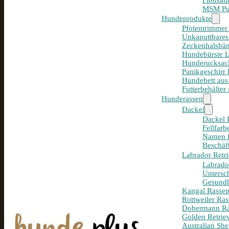
Flohsam
MSM Pul
Hundeprodukte
Pfotentrimmer
Unkaputtbares
Zeckenhalsbän
Hundebürste 
Hunderucksack
Panikgeschirr
Hundebett aus
Futterbehälter
Hunderassen
Dackel
Dackel R
Fellfar
Namen f
Beschäf
Labrador Retri
Labrador
Untersc
Gesundh
Kangal Rassepo
Rottweiler Ras
Dobermann Ras
Golden Retriev
Australian She