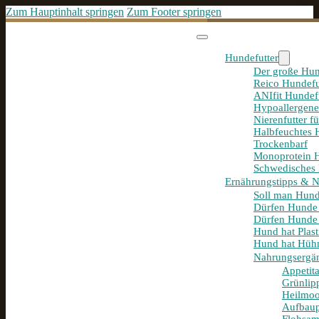
Zum Hauptinhalt springen
Zum Footer springen
Hundefutter
Der große Hun
Reico Hundefu
ANIfit Hundef
Hypoallergene
Nierenfutter f
Halbfeuchtes 
Trockenbarf
Monoprotein H
Schwedisches 
Ernährungstipps & 
Soll man Hund
Dürfen Hunde
Dürfen Hunde 
Hund hat Plast
Hund hat Hühn
Nahrungsergä
Appetit
Grünlip
Heilmoo
Aufbaup