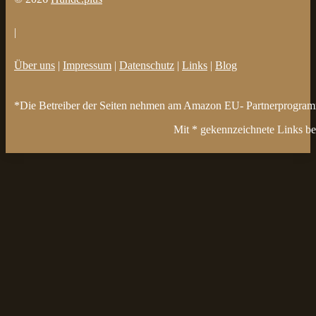
|
Über uns
|
Impressum
|
Datenschutz
|
Links
|
Blog
*Die Betreiber der Seiten nehmen am Amazon EU- Partnerprogramm t
Mit * gekennzeichnete Links bez