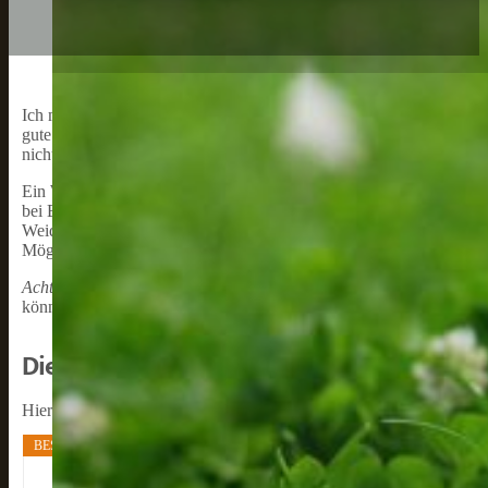
Ich möchte über das Thema
Weidezaun für Hunde
sprechen, da e
gute Möglichkeit sein, um sicherzustellen, dass Ihr Hund innerhalb
nicht in unerwünschte Bereiche gelangt oder andere Tiere jagt.
Ein Weidezaun für Hunde kann aus verschiedenen Materialien herges
bei Bedarf abrollen und den Zaun einfach dort in den Boden stecken
Weidezaun für Ihren Hund am besten geeignet ist, da jeder Hund un
Möglichkeit sein, um Ihrem Hund mehr Freiheit zu geben, während er
Achtung: Elektrozäune sind verboten.
Hier sprechen wir über die mo
können, weil sie nur in den Boden gesteckt werden.
Die Top-Bestseller bei Weidezäunen
Hier findest du die beliebtesten und meistverkauften Weidezäune:
BESTSELLER NR. 1