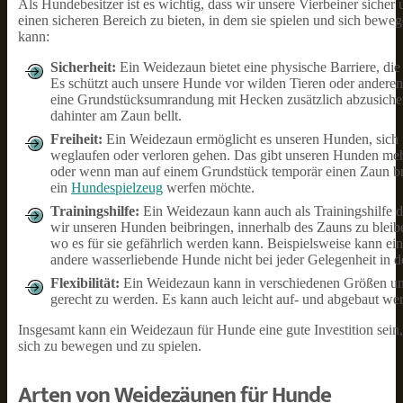
Als Hundebesitzer ist es wichtig, dass wir unsere Vierbeiner sich
einen sicheren Bereich zu bieten, in dem sie spielen und sich bew
kann:
Sicherheit:
Ein Weidezaun bietet eine physische Barriere, di
Es schützt auch unsere Hunde vor wilden Tieren oder andere
eine Grundstücksumrandung mit Hecken zusätzlich abzusicher
dahinter am Zaun bellt.
Freiheit:
Ein Weidezaun ermöglicht es unseren Hunden, sich f
weglaufen oder verloren gehen. Das gibt unseren Hunden meh
oder wenn man auf einem Grundstück temporär einen Zaun br
ein
Hundespielzeug
werfen möchte.
Trainingshilfe:
Ein Weidezaun kann auch als Trainingshilfe 
wir unseren Hunden beibringen, innerhalb des Zauns zu bleibe
wo es für sie gefährlich werden kann. Beispielsweise kann e
andere wasserliebende Hunde nicht bei jeder Gelegenheit in d
Flexibilität:
Ein Weidezaun kann in verschiedenen Größen u
gerecht zu werden. Es kann auch leicht auf- und abgebaut wer
Insgesamt kann ein Weidezaun für Hunde eine gute Investition sein,
sich zu bewegen und zu spielen.
Arten von Weidezäunen für Hunde