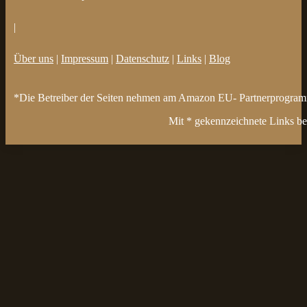
|
Über uns
|
Impressum
|
Datenschutz
|
Links
|
Blog
*Die Betreiber der Seiten nehmen am Amazon EU- Partnerprogramm t
Mit * gekennzeichnete Links bez