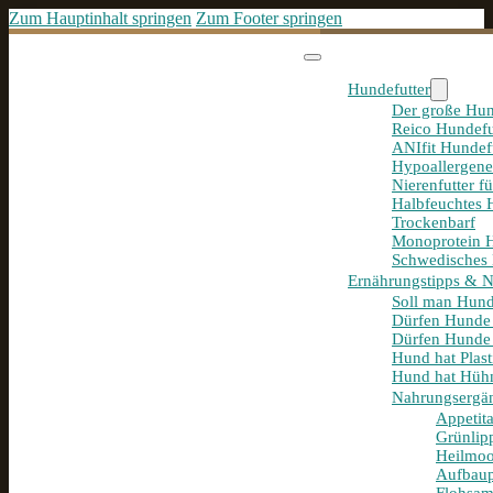
Zum Hauptinhalt springen
Zum Footer springen
Hundefutter
Der große Hun
Reico Hundefu
ANIfit Hundef
Hypoallergene
Nierenfutter f
Halbfeuchtes 
Trockenbarf
Monoprotein H
Schwedisches 
Ernährungstipps & 
Soll man Hund
Dürfen Hunde
Dürfen Hunde 
Hund hat Plast
Hund hat Hühn
Nahrungsergä
Appetit
Grünlip
Heilmoo
Aufbaup