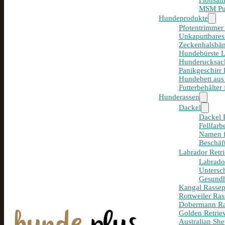
Flohsam
MSM Pul
Hundeprodukte
Pfotentrimmer
Unkaputtbares
Zeckenhalsbän
Hundebürste 
Hunderucksack
Panikgeschirr
Hundebett aus
Futterbehälter
Hunderassen
Dackel
Dackel R
Fellfar
Namen f
Beschäf
Labrador Retri
Labrador
Untersc
Gesundh
Kangal Rassepo
Rottweiler Ras
Dobermann Ras
Golden Retriev
Australian She