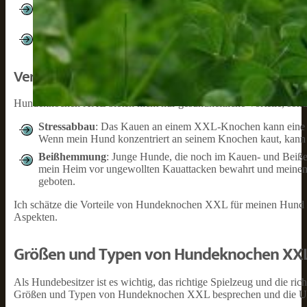
Zahngesundheit
: XXL-Knochen sind in der Lage, Zahnbelag 
verringert. Somit tragen sie zur Stärkung der Zähne und zum E
Verdauungsgesundheit
: Knochen regen meinen Hund dazu an,
Kauen die Produktion von Verdauungsenzymen, die für eine 
Verhaltensvorteile
Hundeknochen XXL bieten nicht nur gesundheitliche Vorteile, sond
Stressabbau
: Das Kauen an einem XXL-Knochen kann eine b
Wenn mein Hund konzentriert an seinem Knochen kaut, kann e
Beißhemmung
: Junge Hunde, die noch im Kauen- und Beiße
mein Heim vor ungewollten Kauattacken bewahrt und meinem
geboten.
Ich schätze die Vorteile von Hundeknochen XXL für meinen Hund se
Aspekten.
Größen und Typen von Hundeknochen XX
Als Hundebesitzer ist es wichtig, das richtige Spielzeug und die r
Größen und Typen von Hundeknochen XXL besprechen und die Unte