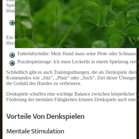
Spielzeugen, und beobachte, wie mein Hund seine Nase und seine Int
Hundes.
Art des Denkspiels: Leckerli-Versteckspiel
Vorteile: Fördert Geruchssinn und Neugier
Ein weiteres beliebtes Denkspiel ist das sogenannte
Intelligenzspiel
Herausforderungen zu bieten. Beispiele hierfür sind:
Futterlabyrinthe: Mein Hund muss seine Pfote oder Schnauze g
Puzzlespielzeuge: Ich muss Leckerlis in einem Spielzeug ve
Schließlich gibt es auch Trainingsübungen, die als Denkspiele diene
Kommandos wie „Sitz“, „Platz“ oder „Such“. Ziel dieser Übungen 
die Geduld des Hundes zu verbessern.
Denkspiele schaffen eine wichtige Balance zwischen körperlicher u
Förderung der mentalen Fähigkeiten können Denkspiele auch eine 
Vorteile Von Denkspielen
Mentale Stimulation