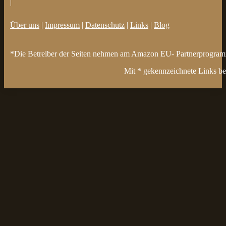
|
Über uns
|
Impressum
|
Datenschutz
|
Links
|
Blog
*Die Betreiber der Seiten nehmen am Amazon EU- Partnerprogramm t
Mit * gekennzeichnete Links bez