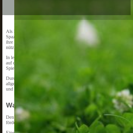
Als Hundebesitzer weiß ich, wie wichtig es ist, unsere vierbeinige
Spaziergänge und Spielen im Freien ausgezeichnete Möglichkeiten z
ihre geistige Stimulation und Entwicklung. In den folgenden Absä
nützlich sind.
In letzter Zeit haben sich Hundetrainer und Experten verstärkt auf
auf dem Markt, die auf unterschiedliche kognitive Fähigkeiten abz
Spiele können von einfachen Suchspielen bis hin zu komplexen Inte
Durch die Integration von Denkspielen in das tägliche Leben unsere
allgemeinen Gehorsam und die Frustrationstoleranz verbessert, sond
und zufriedene Hunde ein glücklicheres und gesünderes Leben.
Was Sind Denkspiele Für Hunde
Denkspiele für Hunde sind interaktive Beschäftigungen, die darauf
fördern. Als Hundebesitzer möchte ich die verschiedenen Arten von 
Eines der häufigsten Denkspiele ist das Leckerli-Versteckspiel. Hier