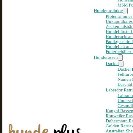
Flohsam
MSM Pul
Hundeprodukte
Pfotentrimmer
Unkaputtbares
Zeckenhalsbän
Hundebürste 
Hunderucksack
Panikgeschirr
Hundebett aus
Futterbehälter
Hunderassen
Dackel
Dackel R
Fellfar
Namen f
Beschäf
Labrador Retri
Labrador
Untersc
Gesundh
Kangal Rassepo
Rottweiler Ras
Dobermann Ras
Golden Retriev
Australian She