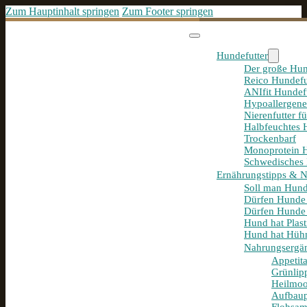
Zum Hauptinhalt springen
Zum Footer springen
Hundefutter
Der große Hun
Reico Hundefu
ANIfit Hundef
Hypoallergene
Nierenfutter f
Halbfeuchtes 
Trockenbarf
Monoprotein H
Schwedisches 
Ernährungstipps & 
Soll man Hund
Dürfen Hunde
Dürfen Hunde 
Hund hat Plast
Hund hat Hühn
Nahrungsergä
Appetit
Grünlip
Heilmoo
Aufbaup