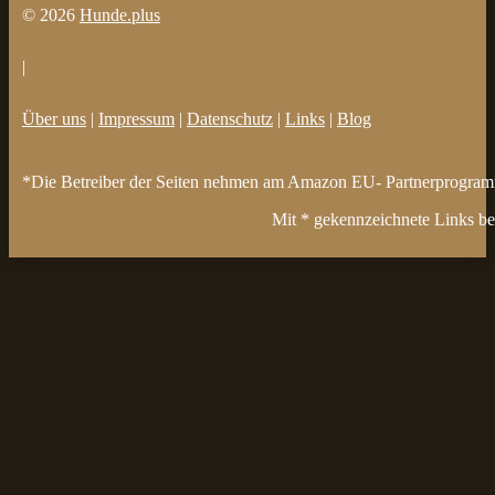
© 2026
Hunde.plus
|
Über uns
|
Impressum
|
Datenschutz
|
Links
|
Blog
*Die Betreiber der Seiten nehmen am Amazon EU- Partnerprogramm t
Mit * gekennzeichnete Links bez