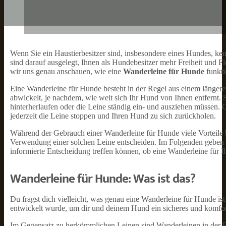
Wenn Sie ein Haustierbesitzer sind, insbesondere eines Hundes, ke
sind darauf ausgelegt, Ihnen als Hundebesitzer mehr Freiheit und F
wir uns genau anschauen, wie eine
Wanderleine für Hunde
funkti
Eine Wanderleine für Hunde besteht in der Regel aus einem längeren
abwickelt, je nachdem, wie weit sich Ihr Hund von Ihnen entfernt.
hinterherlaufen oder die Leine ständig ein- und ausziehen müssen. G
jederzeit die Leine stoppen und Ihren Hund zu sich zurückholen.
Während der Gebrauch einer Wanderleine für Hunde viele Vorteile biet
Verwendung einer solchen Leine entscheiden. Im Folgenden geben wi
informierte Entscheidung treffen können, ob eine Wanderleine für I
Wanderleine für Hunde: Was ist das?
Du fragst dich vielleicht, was genau eine Wanderleine für Hunde ist
entwickelt wurde, um dir und deinem Hund ein sicheres und komfor
Im Gegensatz zu herkömmlichen Leinen sind Wanderleinen in der R