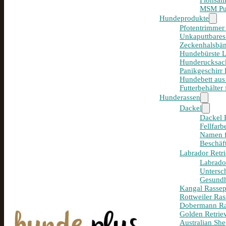
Flohsam
MSM Pul
Hundeprodukte
Pfotentrimmer
Unkaputtbares
Zeckenhalsbän
Hundebürste 
Hunderucksack
Panikgeschirr
Hundebett aus
Futterbehälter
Hunderassen
Dackel
Dackel R
Fellfar
Namen f
Beschäf
Labrador Retri
Labrador
Untersc
Gesundh
Kangal Rassepo
Rottweiler Ras
Dobermann Ras
Golden Retriev
Australian She