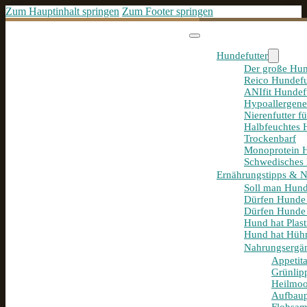
Zum Hauptinhalt springen
Zum Footer springen
Hundefutter
Der große Hun
Reico Hundefu
ANIfit Hundef
Hypoallergene
Nierenfutter f
Halbfeuchtes 
Trockenbarf
Monoprotein H
Schwedisches 
Ernährungstipps & 
Soll man Hund
Dürfen Hunde
Dürfen Hunde 
Hund hat Plast
Hund hat Hühn
Nahrungsergä
Appetit
Grünlip
Heilmoo
Aufbaup