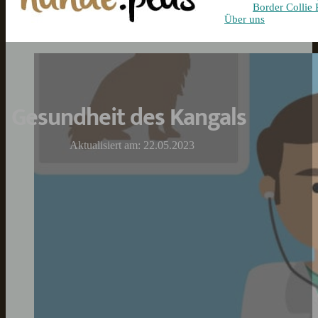
Border Collie 
Über uns
Gesundheit des Kangals
Aktualisiert am: 22.05.2023