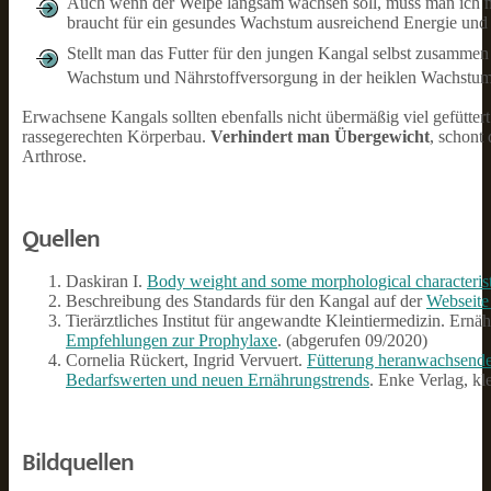
Auch wenn der Welpe langsam wachsen soll, muss man ich ni
braucht für ein gesundes Wachstum ausreichend Energie und 
Stellt man das Futter für den jungen Kangal selbst zusammen 
Wachstum und Nährstoffversorgung in der heiklen Wachstums
Erwachsene Kangals sollten ebenfalls nicht übermäßig viel gefütter
rassegerechten Körperbau.
Verhindert man Übergewicht
, schont
Arthrose.
Quellen
Daskiran I.
Body weight and some morphological characterist
Beschreibung des Standards für den Kangal auf der
Webseit
Tierärztliches Institut für angewandte Kleintiermedizin. Ern
Empfehlungen zur Prophylaxe
. (abgerufen 09/2020)
Cornelia Rückert, Ingrid Vervuert.
Fütterung heranwachsend
Bedarfswerten und neuen Ernährungstrends
. Enke Verlag, kle
Bildquellen