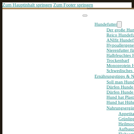
Zum Hauptinhalt springen
Zum Footer springen
Hundefutter
Der große Hun
Reico Hundefu
ANIfit Hundef
Hypoallergene
Nierenfutter f
Halbfeuchtes 
Trockenbarf
Monoprotein H
Schwedisches 
Ernährungstipps & 
Soll man Hund
Dürfen Hunde
Dürfen Hunde 
Hund hat Plast
Hund hat Hühn
Nahrungsergä
Appetit
Grünlip
Heilmoo
Aufbaup