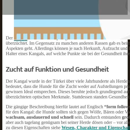
Der
Kangal
ist eine sehr ursprüngliche Rasse. Dadurch blieb dies
überzüchtet. Im Gegensatz zu manchen anderen Rassen gab es beim K
Aspekten geht. Allerdings können je nach Herkunft, Aufzucht und 
Halter eines Kangals, auf welche Punkte sie bei der Gesundheit ihre
Zucht auf Funktion und Gesundheit
Der Kangal wurde in der Türkei über viele Jahrhunderte als Herden
bedeutet, dass die Hunde für die Zucht weder auf Aufstellungen präs
gewissen Ideal entsprechen. Dieses beruhte jedoch grundlegend auf
überzüchteten optischen Merkmale. Stattdessen standen Gesundheit,
Die gängige Beschreibung hierfür lautet auf Englisch
“form follow
für den Kangal: die Hunde sollten sich gegen Wölfe, Bären oder 
wachsam, ausdauernd und schnell
sein. Dadurch entstanden
groß
aber auch tagelang genügsam bei seiner Herde dösen oder – vor a
zu diesen Eigenschaften siehe
Wesen, Charakter und Eigenschaft