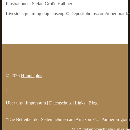
Illustrationen: Stefan Große Halbuer
Livestock guarding dog closeup © Depositphotos.com/robertbradle
© 2026
Hunde.plus
|
Über uns
|
Impressum
|
Datenschutz
|
Links
|
Blog
*Die Betreiber der Seiten nehmen am Amazon EU- Partnerprogramm t
Mit * gekennzeichnete Links bez