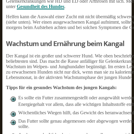
Gelenkerkrankungen wie HD und ED oder Arthrosen mit sich. Mehr
unter
Gesundheit des Hundes
.
Helfen kann die Auswahl einer Zucht mit nicht übermäßig schwere
(siehe unten). Wer einen ausgewachsenen Kangal aufnimmt, sollte
morgens beim Aufstehen achten und bei solchen Symptomen die Gel
Wachstum und Ernährung beim Kangal
Der Kangal ist ein großer und schwerer Hund. Wie oben beschrieben
beliebtesten sind. Das macht die Rasse anfälliger für Gelenkerkr
Wachstum im Welpen- und Junghundalter begünstigt. Im ersten Lebe
zu erwachsenen Hunden nicht nur dick, wenn man sie zu kalorienreic
Lebensmonat, in der aktivsten Wachstumsphase der jungen Hunde.
Tipps für ein gesundes Wachstum des jungen Kangals:
Es sollte ein Futter zusammengestellt oder ausgewählt werde
Energiegehalt vor allem, dass alle wichtigen Inhaltsstoffe enth
Wöchentliches Wiegen hilft, das Gewicht des heranwachsend
Das Futter sollte genau abgemessen oder abgewogen werden. S
sollte.