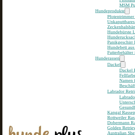
Flohsam
MSM Pul
Hundeprodukte
Pfotentrimmer
Unkaputtbares
Zeckenhalsbän
Hundebürste 
Hunderucksack
Panikgeschirr
Hundebett aus
Futterbehälter
Hunderassen
Dackel
Dackel R
Fellfar
Namen f
Beschäf
Labrador Retri
Labrador
Untersc
Gesundh
Kangal Rassepo
Rottweiler Ras
Dobermann Ras
Golden Retriev
Australian She