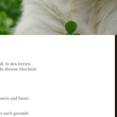
ht verdaulich und
außenfleisch eine
ernative zu
 indem es eine
ß. In den letzten
In diesem Abschnitt
otein und bietet
ter auch gesunde