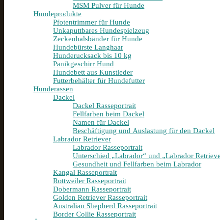
MSM Pulver für Hunde
Hundeprodukte
Pfotentrimmer für Hunde
Unkaputtbares Hundespielzeug
Zeckenhalsbänder für Hunde
Hundebürste Langhaar
Hunderucksack bis 10 kg
Panikgeschirr Hund
Hundebett aus Kunstleder
Futterbehälter für Hundefutter
Hunderassen
Dackel
Dackel Rasseportrait
Fellfarben beim Dackel
Namen für Dackel
Beschäftigung und Auslastung für den Dackel
Labrador Retriever
Labrador Rasseportrait
Unterschied „Labrador“ und „Labrador Retriev
Gesundheit und Fellfarben beim Labrador
Kangal Rasseportrait
Rottweiler Rasseportrait
Dobermann Rasseportrait
Golden Retriever Rasseportrait
Australian Shepherd Rasseportrait
Border Collie Rasseportrait