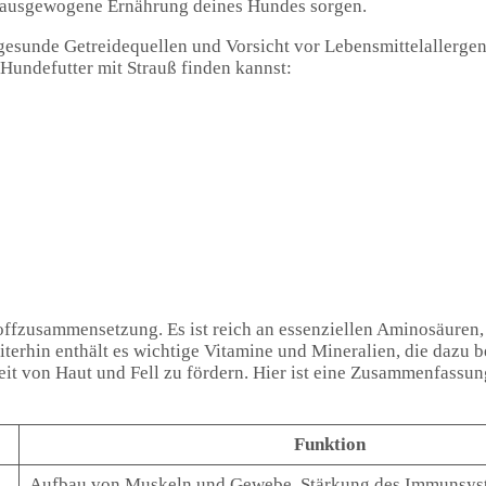
ne ausgewogene Ernährung deines Hundes sorgen.
esunde Getreidequellen und Vorsicht vor Lebensmittelallerge
n Hundefutter mit Strauß finden kannst:
offzusammensetzung. Es ist reich an essenziellen Aminosäuren,
erhin enthält es wichtige Vitamine und Mineralien, die dazu be
t von Haut und Fell zu fördern. Hier ist eine Zusammenfassun
Funktion
Aufbau von Muskeln und Gewebe, Stärkung des Immunsys