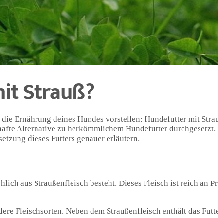
teinquelle besonders gut verträglich ist, da Straußenfleisch leic
rgien oder -unverträglichkeiten, und in solchen Fällen kann Str
n bieten.
ter mit Strauß ist eine gesunde und oft besser verträgliche Alt
e Reaktionen und Verdauungsprobleme bei Hunden zu verringern,
t.
it Strauß?
r die Ernährung deines Hundes vorstellen: Hundefutter mit Strau
hafte Alternative zu herkömmlichem Hundefutter durchgesetzt. 
tzung dieses Futters genauer erläutern.
lich aus Straußenfleisch besteht. Dieses Fleisch ist reich an Pr
ndere Fleischsorten. Neben dem Straußenfleisch enthält das Fut