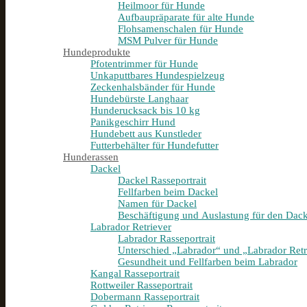
Heilmoor für Hunde
Aufbaupräparate für alte Hunde
Flohsamenschalen für Hunde
MSM Pulver für Hunde
Hundeprodukte
Pfotentrimmer für Hunde
Unkaputtbares Hundespielzeug
Zeckenhalsbänder für Hunde
Hundebürste Langhaar
Hunderucksack bis 10 kg
Panikgeschirr Hund
Hundebett aus Kunstleder
Futterbehälter für Hundefutter
Hunderassen
Dackel
Dackel Rasseportrait
Fellfarben beim Dackel
Namen für Dackel
Beschäftigung und Auslastung für den Dack
Labrador Retriever
Labrador Rasseportrait
Unterschied „Labrador“ und „Labrador Retr
Gesundheit und Fellfarben beim Labrador
Kangal Rasseportrait
Rottweiler Rasseportrait
Dobermann Rasseportrait