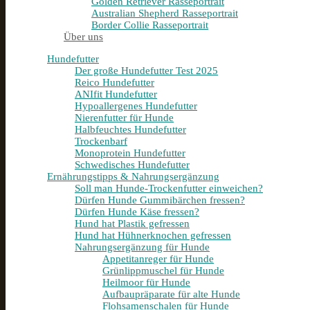
Golden Retriever Rasseportrait
Australian Shepherd Rasseportrait
Border Collie Rasseportrait
Über uns
Hundefutter
Der große Hundefutter Test 2025
Reico Hundefutter
ANIfit Hundefutter
Hypoallergenes Hundefutter
Nierenfutter für Hunde
Halbfeuchtes Hundefutter
Trockenbarf
Monoprotein Hundefutter
Schwedisches Hundefutter
Ernährungstipps & Nahrungsergänzung
Soll man Hunde-Trockenfutter einweichen?
Dürfen Hunde Gummibärchen fressen?
Dürfen Hunde Käse fressen?
Hund hat Plastik gefressen
Hund hat Hühnerknochen gefressen
Nahrungsergänzung für Hunde
Appetitanreger für Hunde
Grünlippmuschel für Hunde
Heilmoor für Hunde
Aufbaupräparate für alte Hunde
Flohsamenschalen für Hunde