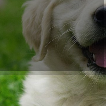
beste Futter für
as Wohlbefinden
ahrungen und