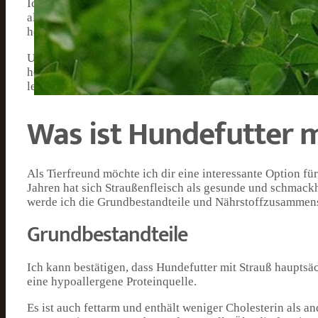
Ich habe festgestellt, dass Hundefutter mit Strauß als Pro
allergenarm ist. Viele Hunde leiden unter Futtermittelalle
hervorragende Alternative zu herkömmlichen Fleischsorte
Um deine wichtigste Frage direkt zu beantworten: Hundefut
herkömmlichen Futtersorten. Es kann helfen, allergisch
leicht verdauliche und nährstoffreiche Proteinquelle liefer
Was ist Hundefutter m
Als Tierfreund möchte ich dir eine interessante Option fü
Jahren hat sich Straußenfleisch als gesunde und schmack
werde ich die Grundbestandteile und Nährstoffzusammense
Grundbestandteile
Ich kann bestätigen, dass Hundefutter mit Strauß hauptsäch
eine hypoallergene Proteinquelle.
Es ist auch fettarm und enthält weniger Cholesterin als a