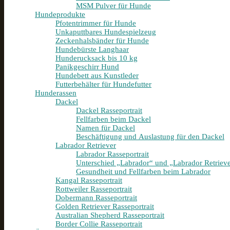
MSM Pulver für Hunde
Hundeprodukte
Pfotentrimmer für Hunde
Unkaputtbares Hundespielzeug
Zeckenhalsbänder für Hunde
Hundebürste Langhaar
Hunderucksack bis 10 kg
Panikgeschirr Hund
Hundebett aus Kunstleder
Futterbehälter für Hundefutter
Hunderassen
Dackel
Dackel Rasseportrait
Fellfarben beim Dackel
Namen für Dackel
Beschäftigung und Auslastung für den Dackel
Labrador Retriever
Labrador Rasseportrait
Unterschied „Labrador“ und „Labrador Retriev
Gesundheit und Fellfarben beim Labrador
Kangal Rasseportrait
Rottweiler Rasseportrait
Dobermann Rasseportrait
Golden Retriever Rasseportrait
Australian Shepherd Rasseportrait
Border Collie Rasseportrait