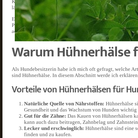
Kalzium und andere wichtige Nährstoffe. Wenn Sie Ihre
länger satt fühlt und weniger dazu neigt, ungesunde Snac
Es ist jedoch wichtig zu beachten, dass Hühnerhälse nich
Probleme mit Knochen hat, sollten Sie sich vor dem Fütte
achten, dass Sie Ihrem Hund keine zu großen oder zu vie
Warum Hühnerhälse f
Als Hundebesitzerin habe ich mich oft gefragt, welche Art
sind Hühnerhälse. In diesem Abschnitt werde ich erkläre
Vorteile von Hühnerhälsen für H
Natürliche Quelle von Nährstoffen:
Hühnerhälse si
Gesundheit und das Wachstum von Hunden wichtig 
Gut für die Zähne:
Das Kauen von Hühnerhälsen kan
kann auch dazu beitragen, Zahnbelag und Zahnstein
Lecker und erschwinglich:
Hühnerhälse sind eine s
finden und zu kaufen.