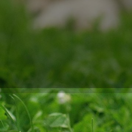
en Möglichkeiten, meine Hunde zu beschäftigen und ihnen eine
ürzlich entdeckt habe, sind
Hühnerhälse für Hunde
. Diese kön
zeitig helfen, seine Zähne zu reinigen und zu stärken.
aus rohem Hühnerfleisch und Knochen besteht. Sie sind eine gute