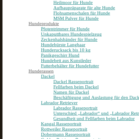
Heilmoor für Hunde
Aufbaupräparate für alte Hunde
Flohsamenschalen für Hunde
MSM Pulver für Hunde
Hundeprodukte
Pfotentrimmer für Hunde
Unkaputtbares Hundespielzeug
Zeckenhalsbänder für Hunde
Hundebürste Langhaar
Hunderucksack bis 10 kg
Panikgeschirr Hund
Hundebett aus Kunstleder
Futterbehälter für Hundefutter
Hunderassen
Dackel
Dackel Rasseportrait
Fellfarben beim Dackel
Namen für Dackel
Beschäftigung und Auslastung für den Dack
Labrador Retriever
Labrador Rasseportrait
Unterschied „Labrador“ und „Labrador Retr
Gesundheit und Fellfarben beim Labrador
Kangal Rasseportrait
Rottweiler Rasseportrait
Dobermann Rasseportrait