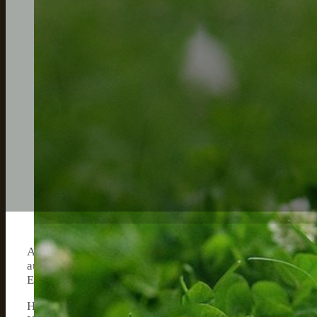
Als Hundebesitzer bin ich immer auf der Suche nach neu
ausgewogene Ernährung zu bieten. Eine Option, die ich k
Ergänzung zur Ernährung Ihres Hundes sein und ihm gleich
Hühnerhälse sind ein
natürlicher Snack für Hunde
, der 