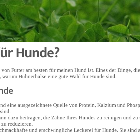
m Hund Hühnerhälse als
Leckerli
geben, kann dies auch dazu beit
ks zu suchen.
t für alle Hunde geeignet sind. Wenn Ihr Hund Probleme mit de
rn von Hühnerhälsen an Ihren Tierarzt wenden. Es ist auch wicht
len Hühnerhälse geben, da dies zu Verdauungsproblemen führen
ür Hunde?
 von Futter am besten für meinen Hund ist. Eines der Dinge, die
n, warum Hühnerhälse eine gute Wahl für Hunde sind.
unde
nd eine ausgezeichnete Quelle von Protein, Kalzium und Phospho
sind.
n dazu beitragen, die Zähne Ihres Hundes zu reinigen und zu 
 zu reduzieren.
chmackhafte und erschwingliche Leckerei für Hunde. Sie sind a