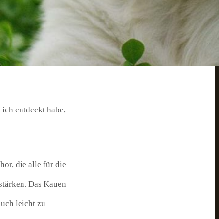
ragen, dass er sich
r Verdauung hat oder
ig, darauf zu
 kann.
 ich entdeckt habe,
r, die alle für die
stärken. Das Kauen
uch leicht zu