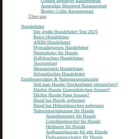
Golden Retriever Rasseportrait
Australian Shepherd Rasseportrait
Border Collie Rasseportrait
Über uns
Hundefutter
Der große Hundefutter Test 2025
Reico Hundefutter
ANIfit Hundefutter
Hypoallergenes Hundefutter
Nierenfutter für Hunde
Halbfeuchtes Hundefutter
Trockenbarf
Monoprotein Hundefutter
Schwedisches Hundefutter
Ernährungstipps & Nahrungsergänzung
Soll man Hunde-Trockenfutter einweichen?
Dürfen Hunde Gummibärchen fressen?
Dürfen Hunde Käse fressen?
Hund hat Plastik gefressen
Hund hat Hühnerknochen gefressen
Nahrungsergänzung für Hunde
Appetitanreger für Hunde
Grünlippmuschel für Hunde
Heilmoor für Hunde
Aufbaupräparate für alte Hunde
Flohsamenschalen für Hunde