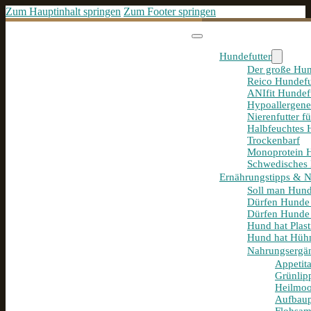
Zum Hauptinhalt springen
Zum Footer springen
Hundefutter
Der große Hun
Reico Hundefu
ANIfit Hundef
Hypoallergene
Nierenfutter f
Halbfeuchtes 
Trockenbarf
Monoprotein H
Schwedisches 
Ernährungstipps & 
Soll man Hund
Dürfen Hunde
Dürfen Hunde 
Hund hat Plast
Hund hat Hühn
Nahrungsergä
Appetit
Grünlip
Heilmoo
Aufbaup