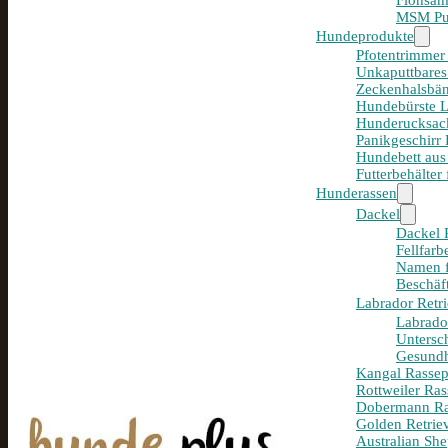
Flohsam
MSM Pul
Hundeprodukte
Pfotentrimmer
Unkaputtbares
Zeckenhalsbän
Hundebürste 
Hunderucksack
Panikgeschirr
Hundebett aus
Futterbehälter
Hunderassen
Dackel
Dackel R
Fellfar
Namen f
Beschäf
Labrador Retri
Labrador
Untersc
Gesundh
Kangal Rassepo
Rottweiler Ras
Dobermann Ras
Golden Retriev
Australian She