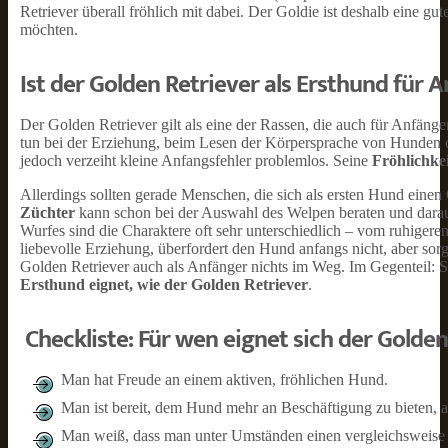
Retriever überall fröhlich mit dabei. Der Goldie ist deshalb eine g
möchten.
Ist der Golden Retriever als Ersthund für 
Der Golden Retriever gilt als eine der Rassen, die auch für Anfänger
tun bei der Erziehung, beim Lesen der Körpersprache von Hunden od
jedoch verzeiht kleine Anfangsfehler problemlos. Seine
Fröhlichke
Allerdings sollten gerade Menschen, die sich als ersten Hund einen
Züchter
kann schon bei der Auswahl des Welpen beraten und darauf
Wurfes sind die Charaktere oft sehr unterschiedlich – vom ruhigere
liebevolle Erziehung, überfordert den Hund anfangs nicht, aber sor
Golden Retriever auch als Anfänger nichts im Weg. Im Gegenteil:
Ersthund eignet, wie der Golden Retriever
.
Checkliste: Für wen eignet sich der Golden
Man hat Freude an einem aktiven, fröhlichen Hund.
Man ist bereit, dem Hund mehr an Beschäftigung zu bieten, a
Man weiß, dass man unter Umständen einen vergleichsweise