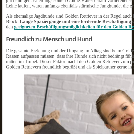
gut bändigen. Allerdings sollten Goldie-Halter darauf vorbereitet s
Leine laufen, waren anfangs ebenfalls stürmische Junghunde, die e
Als ehemalige Jagdhunde sind Golden Retriever in der Regel auch
Block.
Lange Spaziergänge und eine fordernde Beschäftigung
s
den
geeigneten Beschäftigungsmöglichkeiten für den Golden Re
Freundlich zu Mensch und Hund
Die gesamte Erziehung und der Umgang im Alltag sind beim Golden 
Rassen aufpassen müssen, dass ihre Hunde sich nicht bedrängt fühle
mitten im Trubel. Dieser Faktor macht den Golden Retriever zum
pe
Golden Retrievern freundlich begrüßt und als Spielpartner gerne 