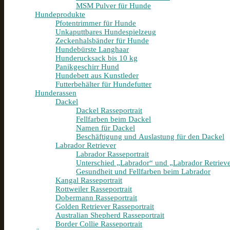
MSM Pulver für Hunde
Hundeprodukte
Pfotentrimmer für Hunde
Unkaputtbares Hundespielzeug
Zeckenhalsbänder für Hunde
Hundebürste Langhaar
Hunderucksack bis 10 kg
Panikgeschirr Hund
Hundebett aus Kunstleder
Futterbehälter für Hundefutter
Hunderassen
Dackel
Dackel Rasseportrait
Fellfarben beim Dackel
Namen für Dackel
Beschäftigung und Auslastung für den Dackel
Labrador Retriever
Labrador Rasseportrait
Unterschied „Labrador“ und „Labrador Retriev
Gesundheit und Fellfarben beim Labrador
Kangal Rasseportrait
Rottweiler Rasseportrait
Dobermann Rasseportrait
Golden Retriever Rasseportrait
Australian Shepherd Rasseportrait
Border Collie Rasseportrait