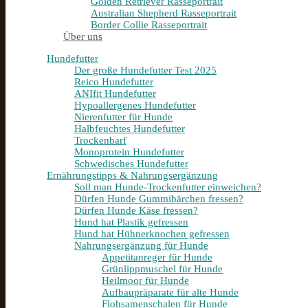
Golden Retriever Rasseportrait
Australian Shepherd Rasseportrait
Border Collie Rasseportrait
Über uns
Hundefutter
Der große Hundefutter Test 2025
Reico Hundefutter
ANIfit Hundefutter
Hypoallergenes Hundefutter
Nierenfutter für Hunde
Halbfeuchtes Hundefutter
Trockenbarf
Monoprotein Hundefutter
Schwedisches Hundefutter
Ernährungstipps & Nahrungsergänzung
Soll man Hunde-Trockenfutter einweichen?
Dürfen Hunde Gummibärchen fressen?
Dürfen Hunde Käse fressen?
Hund hat Plastik gefressen
Hund hat Hühnerknochen gefressen
Nahrungsergänzung für Hunde
Appetitanreger für Hunde
Grünlippmuschel für Hunde
Heilmoor für Hunde
Aufbaupräparate für alte Hunde
Flohsamenschalen für Hunde