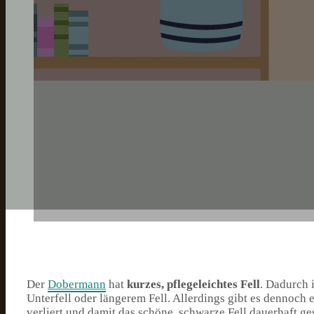
Der
Dobermann
hat
kurzes, pflegeleichtes Fell
. Dadurch 
Unterfell oder längerem Fell. Allerdings gibt es dennoc
verliert und damit das schöne, schwarze Fell dauerhaft g