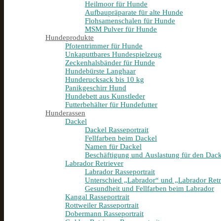
Heilmoor für Hunde
Aufbaupräparate für alte Hunde
Flohsamenschalen für Hunde
MSM Pulver für Hunde
Hundeprodukte
Pfotentrimmer für Hunde
Unkaputtbares Hundespielzeug
Zeckenhalsbänder für Hunde
Hundebürste Langhaar
Hunderucksack bis 10 kg
Panikgeschirr Hund
Hundebett aus Kunstleder
Futterbehälter für Hundefutter
Hunderassen
Dackel
Dackel Rasseportrait
Fellfarben beim Dackel
Namen für Dackel
Beschäftigung und Auslastung für den Dack
Labrador Retriever
Labrador Rasseportrait
Unterschied „Labrador“ und „Labrador Retr
Gesundheit und Fellfarben beim Labrador
Kangal Rasseportrait
Rottweiler Rasseportrait
Dobermann Rasseportrait