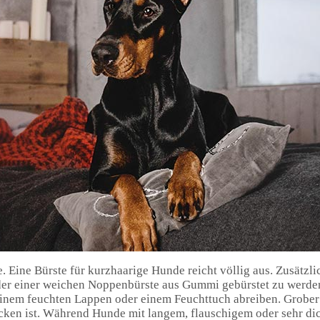
e. Eine Bürste für kurzhaarige Hunde reicht völlig aus. Zusätzl
r einer weichen Noppenbürste aus Gummi gebürstet zu werden
nem feuchten Lappen oder einem Feuchttuch abreiben. Grober
rocken ist. Während Hunde mit langem, flauschigem oder sehr di