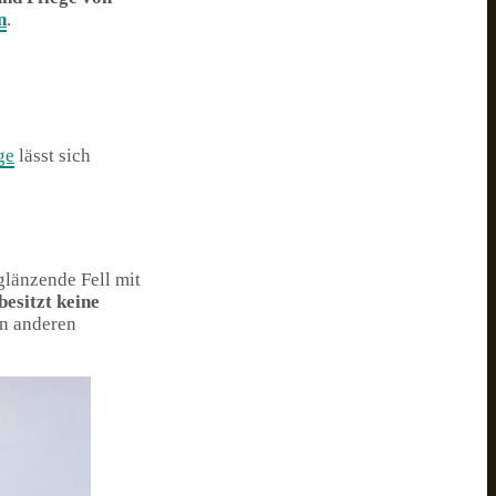
n
.
ge
lässt sich
glänzende Fell mit
besitzt keine
en anderen