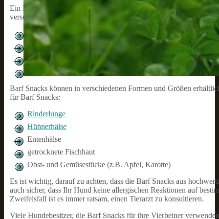
Ein Barf Snack besteht normalerweise aus frischem Fleisch, Innere
versorgen, die ihren natürlichen Ernährungsbedürfnissen entsprechen
bessere Verdauung
gesündere Haut und Fell
stärkeres Immunsystem
geringeres Risiko für ernährungsbedingte Krankheiten
Barf Snacks können in verschiedenen Formen und Größen erhältlich
für Barf Snacks:
Rinderlunge
Hühnerhälse
Entenhälse
getrocknete Fischhaut
Obst- und Gemüsestücke (z.B. Apfel, Karotte)
Es ist wichtig, darauf zu achten, dass die Barf Snacks aus hochwerti
auch sicher, dass Ihr Hund keine allergischen Reaktionen auf best
Zweifelsfall ist es immer ratsam, einen Tierarzt zu konsultieren.
Viele Hundebesitzer, die Barf Snacks für ihre Vierbeiner verwenden,