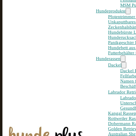
Flohsam
MSM Pul
Hundeprodukte
Pfotentrimmer
Unkaputtbares
Zeckenhalsbän
Hundebürste 
Hunderucksack
Panikgeschirr
Hundebett aus
Futterbehälter
Hunderassen
Dackel
Dackel R
Fellfar
Namen f
Beschäf
Labrador Retri
Labrador
Untersc
Gesundh
Kangal Rassepo
Rottweiler Ras
Dobermann Ras
Golden Retriev
Australian She