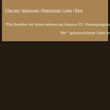
Über uns
|
Impressum
|
Datenschutz
|
Links
|
Blog
*Die Betreiber der Seiten nehmen am Amazon EU- Partnerprogramm t
Mit * gekennzeichnete Links bez