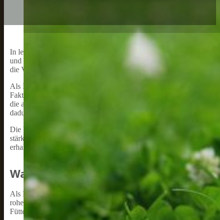
In letzter Zeit habe ich bemerkt, dass immer mehr Hundebesitzer vo
und warum haben sie in der Haustierindustrie einen solchen Hype a
die Vorteile dieser Snacks für unsere geliebten Haustiere erläutern.
Als Hundebesitzer weiß ich, wie sehr unser Wohlbefinden von der Ge
Faktor, insbesondere im Hinblick auf Snacks. Barf ist die Abkürzung
die auf rohen, unverarbeiteten Lebensmitteln basiert. Das heißt, 
dadurch ihrer Gesundheit zugutekommen.
Die Verwendung von Barf Snacks hat eine Reihe von Vorteilen, zu 
stärkere Immunabwehr gehören. Mit der Einführung von Barf Snacks 
erhalten, die sie benötigen, um ein langes und gesundes Leben zu f
Was Ist Ein Barf Snack?
Als Hundebesitzer frage ich mich oft: Was ist ein Barf Snack? Hier 
rohes Futter“ und ist eine Methode, Hunde mit rohen, natürlichen Le
Fütterungsmethode basieren.