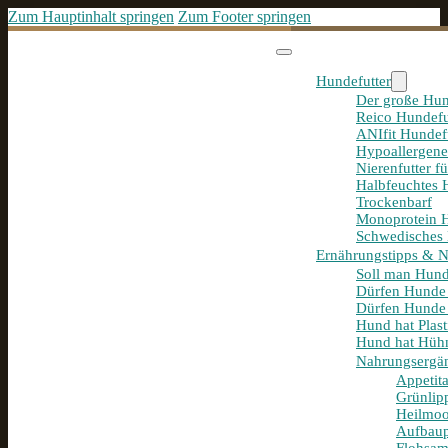
Zum Hauptinhalt springen
Zum Footer springen
Hundefutter
Der große Hun
Reico Hundefu
ANIfit Hundef
Hypoallergene
Nierenfutter f
Halbfeuchtes 
Trockenbarf
Monoprotein H
Schwedisches 
Ernährungstipps & 
Soll man Hund
Dürfen Hunde
Dürfen Hunde 
Hund hat Plast
Hund hat Hühn
Nahrungsergä
Appetit
Grünlip
Heilmoo
Aufbaup