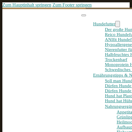
Zum Hauptinhalt springen
Zum Footer springen
Hundefutter
Der große Hun
Reico Hundefu
ANIfit Hundef
Hypoallergene
Nierenfutter f
Halbfeuchtes 
Trockenbarf
Monoprotein H
Schwedisches 
Ernährungstipps & 
Soll man Hund
Dürfen Hunde
Dürfen Hunde 
Hund hat Plast
Hund hat Hühn
Nahrungsergä
Appetit
Grünlip
Heilmoo
Aufbaup