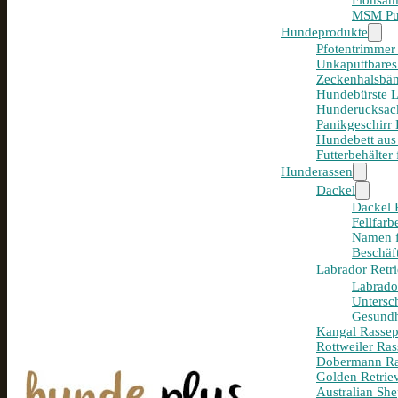
Flohsam
MSM Pul
Hundeprodukte
Pfotentrimmer
Unkaputtbares
Zeckenhalsbän
Hundebürste 
Hunderucksack
Panikgeschirr
Hundebett aus
Futterbehälter
Hunderassen
Dackel
Dackel R
Fellfar
Namen f
Beschäf
Labrador Retri
Labrador
Untersc
Gesundh
Kangal Rassepo
Rottweiler Ras
Dobermann Ras
Golden Retriev
Australian She