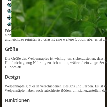
Keramik
Plastik
Silikon
Glas
Edelstahl ist eine der besten Optionen, da es langlebig, hygienisch u
nicht so leicht umkippt. Plastik ist eine günstige Option, aber es ka
und leicht zu reinigen ist. Glas ist eine weitere Option, aber es ist 
Größe
Die Größe des Welpennapfes ist wichtig, um sicherzustellen, dass I
Hund nicht genug Nahrung zu sich nimmt, während ein zu großer Nap
Hundes ab.
Design
Welpennäpfe gibt es in verschiedenen Designs und Farben. Es ist w
Welpennäpfe haben auch rutschfeste Böden, um sicherzustellen, dass
Funktionen