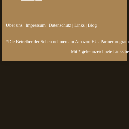
|
Über uns
|
Impressum
|
Datenschutz
|
Links
|
Blog
*Die Betreiber der Seiten nehmen am Amazon EU- Partnerprogramm t
Mit * gekennzeichnete Links bez