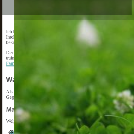
Ich habe das Vergnügen, Ihnen heute über eine der bekanntesten Hu
Intelligenz, Loyalität und Schönheit. Der Welpennapf ist ein mitte
bekannt dafür, sehr aktiv und energisch zu sein, was sie zu großar
Der Welpennapf ist auch für seine Fähigkeit bekannt, schnell zu ler
trainiert werden. Sie sind auch sehr loyal gegenüber ihren Besitzer
Familienhund
und wird oft als Spielgefährte für Kinder angesehen.
Was ist ein Welpennapf?
Als Hundeliebhaber und Besitzer weiß ich, wie wichtig es ist, den 
Gegenstand, der dazu beiträgt, dass Ihr
Hund gesund
und glücklich 
Materialien
Welpennäpfe werden aus verschiedenen Materialien hergestellt, daru
Edelstahl