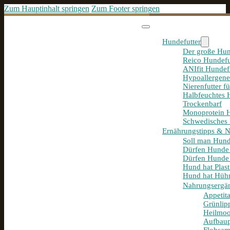
Zum Hauptinhalt springen
Zum Footer springen
Hundefutter
Der große Hun
Reico Hundefu
ANIfit Hundef
Hypoallergene
Nierenfutter f
Halbfeuchtes 
Trockenbarf
Monoprotein H
Schwedisches 
Ernährungstipps & 
Soll man Hund
Dürfen Hunde
Dürfen Hunde 
Hund hat Plast
Hund hat Hühn
Nahrungsergä
Appetit
Grünlip
Heilmoo
Aufbaup