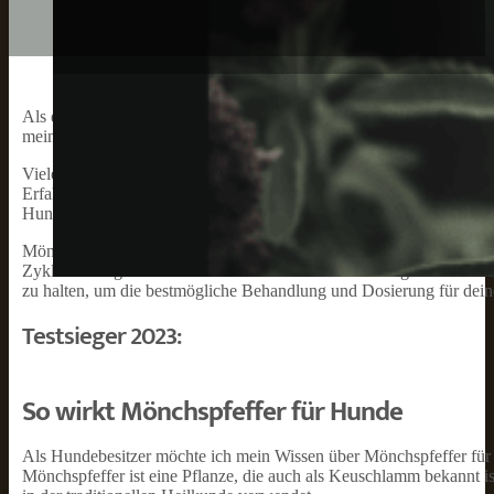
Als erfahrene Expertin im Bereich Tiergesundheit, habe ich viele J
meiner Arbeit bin ich auf ein interessantes Thema gestoßen, das m
Viele Hundebesitzer stehen vor der Frage, wie sie die Gesundheit i
Erfahrungen und Beobachtungen habe ich festgestellt, dass Mönchs
Hunden zu begegnen.
Mönchspfeffer ist vor allem dafür bekannt, den Hormonhaushalt zu
Zyklusstörungen bei Hündinnen oder hormonell bedingtem Haarausfa
zu halten, um die bestmögliche Behandlung und Dosierung für dei
Testsieger 2023:
So wirkt Mönchspfeffer für Hunde
Als Hundebesitzer möchte ich mein Wissen über Mönchspfeffer für 
Mönchspfeffer ist eine Pflanze, die auch als Keuschlamm bekannt i