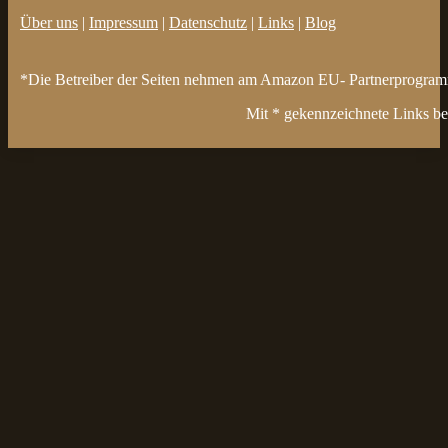
Über uns
|
Impressum
|
Datenschutz
|
Links
|
Blog
*Die Betreiber der Seiten nehmen am Amazon EU- Partnerprogramm t
Mit * gekennzeichnete Links bez