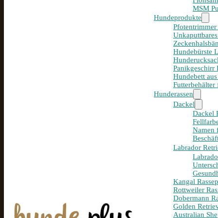
Flohsam
MSM Pul
Hundeprodukte
Pfotentrimmer
Unkaputtbares
Zeckenhalsbän
Hundebürste 
Hunderucksack
Panikgeschirr
Hundebett aus
Futterbehälter
Hunderassen
Dackel
Dackel R
Fellfar
Namen f
Beschäf
Labrador Retri
Labrador
Untersc
Gesundh
Kangal Rassepo
Rottweiler Ras
Dobermann Ras
Golden Retriev
Australian She