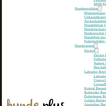
Flohsam
MSM Pul
Hundeprodukte
Pfotentrimmer
Unkaputtbares
Zeckenhalsbän
Hundebürste 
Hunderucksack
Panikgeschirr
Hundebett aus
Futterbehälter
Hunderassen
Dackel
Dackel R
Fellfar
Namen f
Beschäf
Labrador Retri
Labrador
Untersc
Gesundh
Kangal Rassepo
Rottweiler Ras
Dobermann Ras
Golden Retriev
Australian She