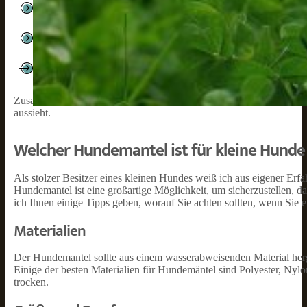
Schutz vor Regen: Wenn es regnet, kann ein Hundemantel dazu
und ein Hundemantel kann helfen, dies zu vermeiden.
Schutz vor Schmutz und Schmutz: Ein Hundemantel kann auch 
schmutzig werden und einen Hundemantel tragen, kann dazu bei
Stil: Ein Hundemantel kann auch dazu beitragen, dass Ihr Hun
dass Sie sicher sein können, dass Sie einen finden werden, de
Zusammenfassend lässt sich sagen, dass ein Hundemantel eine großart
aussieht.
Welcher Hundemantel ist für kleine Hunde
Als stolzer Besitzer eines kleinen Hundes weiß ich aus eigener Erf
Hundemantel ist eine großartige Möglichkeit, um sicherzustellen, d
ich Ihnen einige Tipps geben, worauf Sie achten sollten, wenn Sie
Materialien
Der Hundemantel sollte aus einem wasserabweisenden Material herges
Einige der besten Materialien für Hundemäntel sind Polyester, Nyl
trocken.