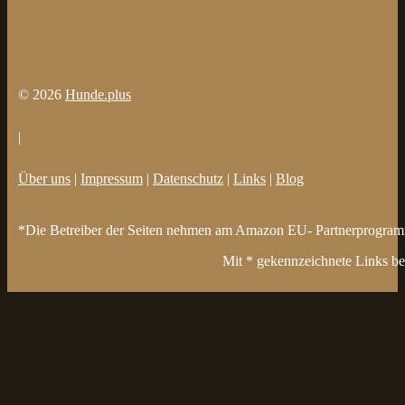
© 2026
Hunde.plus
|
Über uns
|
Impressum
|
Datenschutz
|
Links
|
Blog
*Die Betreiber der Seiten nehmen am Amazon EU- Partnerprogramm t
Mit * gekennzeichnete Links bez