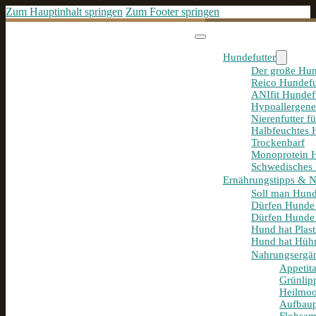
Zum Hauptinhalt springen
Zum Footer springen
Hundefutter
Der große Hun
Reico Hundefu
ANIfit Hundef
Hypoallergene
Nierenfutter f
Halbfeuchtes 
Trockenbarf
Monoprotein H
Schwedisches 
Ernährungstipps & 
Soll man Hund
Dürfen Hunde
Dürfen Hunde 
Hund hat Plast
Hund hat Hühn
Nahrungsergä
Appetit
Grünlip
Heilmoo
Aufbaup