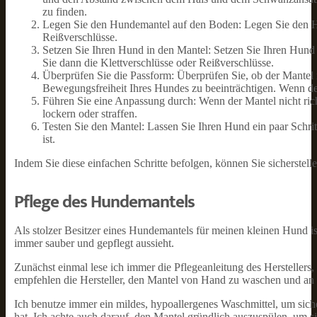
zu finden.
Legen Sie den Hundemantel auf den Boden: Legen Sie den Hu
Reißverschlüsse.
Setzen Sie Ihren Hund in den Mantel: Setzen Sie Ihren Hund
Sie dann die Klettverschlüsse oder Reißverschlüsse.
Überprüfen Sie die Passform: Überprüfen Sie, ob der Mantel ri
Bewegungsfreiheit Ihres Hundes zu beeinträchtigen. Wenn der
Führen Sie eine Anpassung durch: Wenn der Mantel nicht rich
lockern oder straffen.
Testen Sie den Mantel: Lassen Sie Ihren Hund ein paar Schrit
ist.
Indem Sie diese einfachen Schritte befolgen, können Sie sicherste
Pflege des Hundemantels
Als stolzer Besitzer eines Hundemantels für meinen kleinen Hund is
immer sauber und gepflegt aussieht.
Zunächst einmal lese ich immer die Pflegeanleitung des Herstellers,
empfehlen die Hersteller, den Mantel von Hand zu waschen und an d
Ich benutze immer ein mildes, hypoallergenes Waschmittel, um siche
hat. Ich achte auch darauf, den Mantel gründlich auszuspülen, um si