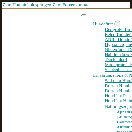
Zum Hauptinhalt springen
Zum Footer springen
Hundefutter
Der große Hun
Reico Hundefu
ANIfit Hundef
Hypoallergene
Nierenfutter f
Halbfeuchtes 
Trockenbarf
Monoprotein H
Schwedisches 
Ernährungstipps & 
Soll man Hund
Dürfen Hunde
Dürfen Hunde 
Hund hat Plast
Hund hat Hühn
Nahrungsergä
Appetit
Grünlip
Heilmoo
Aufbaup