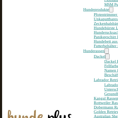
Flohsam
MSM Pul
Hundeprodukte
Pfotentrimmer
Unkaputtbares
Zeckenhalsbän
Hundebürste 
Hunderucksack
Panikgeschirr
Hundebett aus
Futterbehälter
Hunderassen
Dackel
Dackel R
Fellfar
Namen f
Beschäf
Labrador Retri
Labrador
Untersc
Gesundh
Kangal Rassepo
Rottweiler Ras
Dobermann Ras
Golden Retriev
Australian She