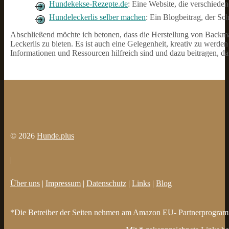
Hundekekse-Rezepte.de
: Eine Website, die verschied
Hundeleckerlis selber machen
: Ein Blogbeitrag, der Sch
Abschließend möchte ich betonen, dass die Herstellung von Backm
Leckerlis zu bieten. Es ist auch eine Gelegenheit, kreativ zu werde
Informationen und Ressourcen hilfreich sind und dazu beitragen, d
© 2026
Hunde.plus
|
Über uns
|
Impressum
|
Datenschutz
|
Links
|
Blog
*Die Betreiber der Seiten nehmen am Amazon EU- Partnerprogramm t