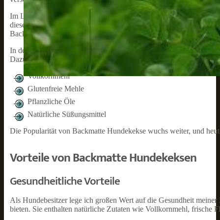
Im Laufe der Jahre, besonders in den 1970er Jahren, wurden versch
dieser Materialien war die Backmatte, ein innovatives Küchenwer
Backmatte erlaubte es Hundebesitzern, die Hundekekse gleichmäßig
In den 1990er Jahren wurden in der Hundekekse-Herstellung weitere F
Dazu gehörten zum Beispiel:
Vollkornmehl
Glutenfreie Mehle
Pflanzliche Öle
Natürliche Süßungsmittel
Die Popularität von Backmatte Hundekekse wuchs weiter, und heut
Vorteile von Backmatte Hundekeksen
Gesundheitliche Vorteile
Als Hundebesitzer lege ich großen Wert auf die Gesundheit meiner H
bieten. Sie enthalten natürliche Zutaten wie Vollkornmehl, frisch