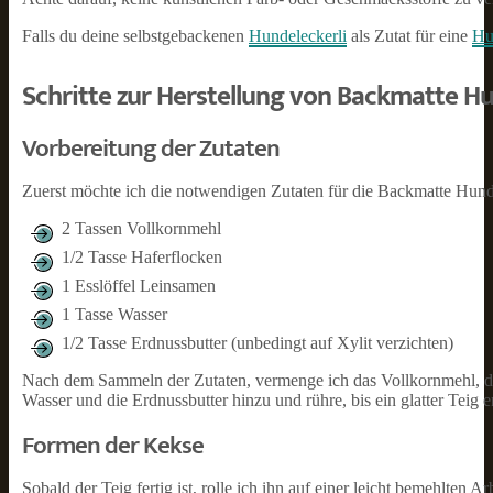
Falls du deine selbstgebackenen
Hundeleckerli
als Zutat für eine
Hu
Schritte zur Herstellung von Backmatte 
Vorbereitung der Zutaten
Zuerst möchte ich die notwendigen Zutaten für die Backmatte Hu
2 Tassen Vollkornmehl
1/2 Tasse Haferflocken
1 Esslöffel Leinsamen
1 Tasse Wasser
1/2 Tasse Erdnussbutter (unbedingt auf Xylit verzichten)
Nach dem Sammeln der Zutaten, vermenge ich das Vollkornmehl, di
Wasser und die Erdnussbutter hinzu und rühre, bis ein glatter Teig en
Formen der Kekse
Sobald der Teig fertig ist, rolle ich ihn auf einer leicht bemehlten 