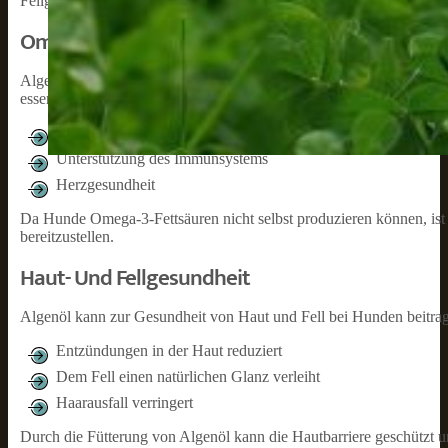
Fellgesundheit sowie Gelenkunterstützung erläutert.
Omega-3-Fettsäuren
Algenöl ist eine hervorragende Quelle für Omega-3-Fettsäuren, i
essentiellen Fettsäuren sind wichtig für:
Gesunde Gehirnfunktion
Unterstützung des Immunsystems
Herzgesundheit
Da Hunde Omega-3-Fettsäuren nicht selbst produzieren können, ist
bereitzustellen.
Haut- Und Fellgesundheit
Algenöl kann zur Gesundheit von Haut und Fell bei Hunden beitrag
Entzündungen in der Haut reduziert
Dem Fell einen natürlichen Glanz verleiht
Haarausfall verringert
Durch die Fütterung von Algenöl kann die Hautbarriere geschützt u