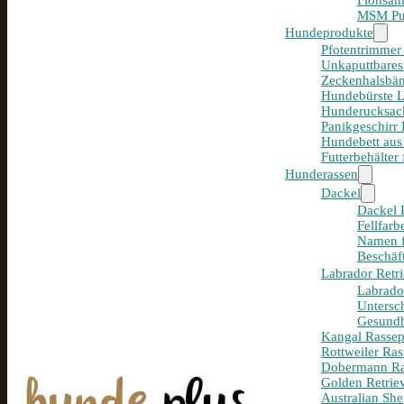
Flohsam
MSM Pul
Hundeprodukte
Pfotentrimmer
Unkaputtbares
Zeckenhalsbän
Hundebürste 
Hunderucksack
Panikgeschirr
Hundebett aus
Futterbehälter
Hunderassen
Dackel
Dackel R
Fellfar
Namen f
Beschäf
Labrador Retri
Labrador
Untersc
Gesundh
Kangal Rassepo
Rottweiler Ras
Dobermann Ras
Golden Retriev
Australian She