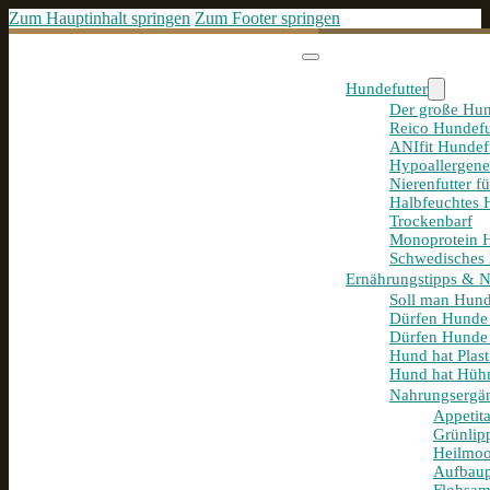
Zum Hauptinhalt springen
Zum Footer springen
Hundefutter
Der große Hun
Reico Hundefu
ANIfit Hundef
Hypoallergene
Nierenfutter f
Halbfeuchtes 
Trockenbarf
Monoprotein H
Schwedisches 
Ernährungstipps & 
Soll man Hund
Dürfen Hunde
Dürfen Hunde 
Hund hat Plast
Hund hat Hühn
Nahrungsergä
Appetit
Grünlip
Heilmoo
Aufbaup