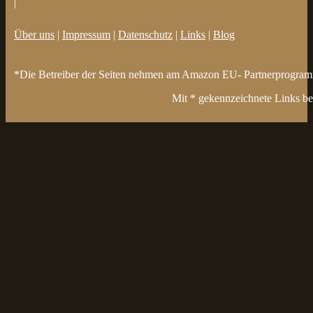
|
Über uns
|
Impressum
|
Datenschutz
|
Links
|
Blog
*Die Betreiber der Seiten nehmen am Amazon EU- Partnerprogramm t
Mit * gekennzeichnete Links bez