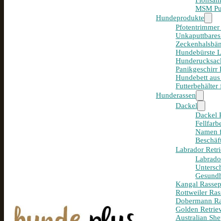
Flohsam
MSM Pul
Hundeprodukte
Pfotentrimmer
Unkaputtbares
Zeckenhalsbän
Hundebürste 
Hunderucksack
Panikgeschirr
Hundebett aus
Futterbehälter
Hunderassen
Dackel
Dackel R
Fellfar
Namen f
Beschäf
Labrador Retri
Labrador
Untersc
Gesundh
Kangal Rassepo
Rottweiler Ras
Dobermann Ras
Golden Retriev
Australian She