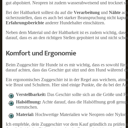
gut abpolstert. Neopren ist zudem wasserabweisend und trocknet sc
Bei der Haltbarkeit solltest du auf die
Verarbeitung
und
Nähte
acht
sicherzustellen, dass es auch bei starker Beanspruchung nicht kapu
Erfahrungsberichte
anderer Hundehalter einschätzen.
Neben dem Material und der Haltbarkeit ist es zudem wichtig, dass
darauf, dass es an den richtigen Stellen gepolstert ist und nicht sche
Komfort und Ergonomie
Beim Zuggeschirr für Hunde ist es mir wichtig, dass es sowohl für d
darauf achten, dass das Geschirr gut sitzt und den Hund während d
Ein ergonomisches Zuggeschirr ist in der Regel aus weichem, atmun
wie Brust und Schultern. Hier sind einige Punkte, die du bei der Au
Verstellbarkeit:
Das Geschirr sollte sich an die Größe und F
Halsöffnung:
Achte darauf, dass die Halsöffnung groß genug 
verrutschen.
Material:
Hochwertige Materialien wie Neopren oder Nylon s
Ich empfehle, dein Zuggeschirr vor dem Kauf gründlich zu prüfen u