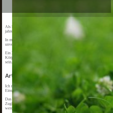
Als langjähriger Hundebesitzer und begeisterter Freizeitsportler 
jahrelange Erfahrung und mein Wissen bin ich in der Lage, dir fund
In meiner Freizeit mache ich oft gemeinsame Hundesportaktivitäten 
unverzichtbares Element erwiesen, um die Sicherheit, den Komfort 
Ein Zuggeschirr für Hunde ermöglicht eine optimale Verteilung de
Körperbereiche auszuüben. So kann dein Hund effizient und sicher z
sein.
Arten von Zuggeschirren für Hunde
Ich möchte dir verschiedene Arten von Zuggeschirren für Hunde vorst
Einsatzbereich unterscheiden. Zunächst werde ich auf das X-Back-G
Das
X-Back-Geschirr
zeichnet sich, wie der Name schon sagt, dur
Zugkraft optimal auf den Körper des Hundes und ist daher besonde
werden.