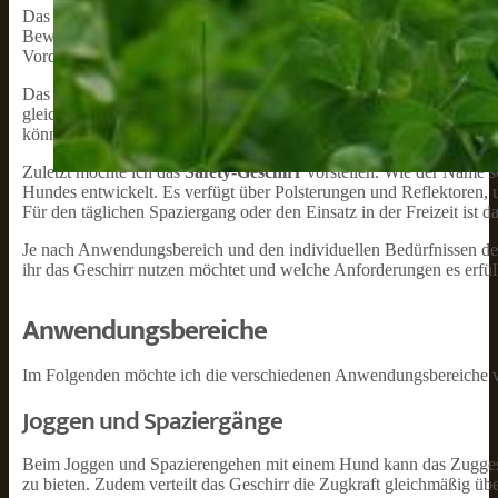
Das
H-Back-Geschirr
ist eine weitere Variante, die sich durch ei
Bewegungsfreiheit für den Hund. Dieses Geschirr ist ideal für Hun
Vordergrund steht.
Das
Faster-Geschirr
wurde speziell für schnelle Hunde entwickelt,
gleichzeitig den Hund sehr eng am Zugmittel, um eine maximale Kon
könnte das Faster-Geschirr eine gute Wahl sein.
Zuletzt möchte ich das
Safety-Geschirr
vorstellen. Wie der Name s
Hundes entwickelt. Es verfügt über Polsterungen und Reflektoren, 
Für den täglichen Spaziergang oder den Einsatz in der Freizeit ist d
Je nach Anwendungsbereich und den individuellen Bedürfnissen dei
ihr das Geschirr nutzen möchtet und welche Anforderungen es erfülle
Anwendungsbereiche
Im Folgenden möchte ich die verschiedenen Anwendungsbereiche von
Joggen und Spaziergänge
Beim Joggen und Spazierengehen mit einem Hund kann das Zuggesch
zu bieten. Zudem verteilt das Geschirr die Zugkraft gleichmäßig ü