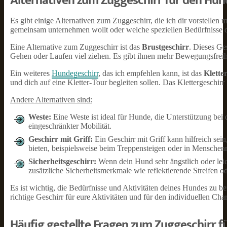
Alternativen zum Zuggeschirr für den Hun
Es gibt einige Alternativen zum Zuggeschirr, die ich dir vorstellen
gemeinsam unternehmen wollt oder welche speziellen Bedürfnisse 
Eine Alternative zum Zuggeschirr ist das
Brustgeschirr
. Dieses Ge
Gehen oder Laufen viel ziehen. Es gibt ihnen mehr Bewegungsfreih
Ein weiteres
Hundegeschirr
, das ich empfehlen kann, ist das
Klette
und dich auf eine Kletter-Tour begleiten sollen. Das Klettergeschirr 
Andere Alternativen sind:
Weste:
Eine Weste ist ideal für Hunde, die Unterstützung bei
eingeschränkter Mobilität.
Geschirr mit Griff:
Ein Geschirr mit Griff kann hilfreich se
bieten, beispielsweise beim Treppensteigen oder in Menschen
Sicherheitsgeschirr:
Wenn dein Hund sehr ängstlich oder leich
zusätzliche Sicherheitsmerkmale wie reflektierende Streifen o
Es ist wichtig, die Bedürfnisse und Aktivitäten deines Hundes zu be
richtige Geschirr für eure Aktivitäten und für den individuellen Ch
Häufig gestellte Fragen zum Zuggeschirr 