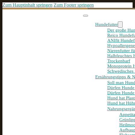
Zum Hauptinhalt springen
Zum Footer springen
Hundefutter
Der große Hun
Reico Hundefu
ANIfit Hundef
Hypoallergene
Nierenfutter f
Halbfeuchtes 
Trockenbarf
Monoprotein H
Schwedisches 
Ernährungstipps & 
Soll man Hund
Dürfen Hunde
Dürfen Hunde 
Hund hat Plast
Hund hat Hühn
Nahrungsergä
Appetit
Grünlip
Heilmoo
Aufbaup