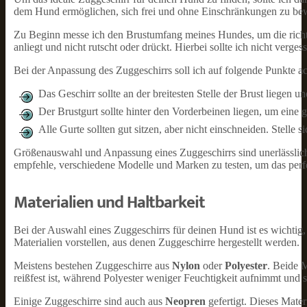
dem Hund ermöglichen, sich frei und ohne Einschränkungen zu be
Zu Beginn messe ich den Brustumfang meines Hundes, um die richtige
anliegt und nicht rutscht oder drückt. Hierbei sollte ich nicht ver
Bei der Anpassung des Zuggeschirrs soll ich auf folgende Punkte ac
Das Geschirr sollte an der breitesten Stelle der Brust liegen un
Der Brustgurt sollte hinter den Vorderbeinen liegen, um eine 
Alle Gurte sollten gut sitzen, aber nicht einschneiden. Stell
Größenauswahl und Anpassung eines Zuggeschirrs sind unerlässlic
empfehle, verschiedene Modelle und Marken zu testen, um das perfek
Materialien und Haltbarkeit
Bei der Auswahl eines Zuggeschirrs für deinen Hund ist es wichtig, 
Materialien vorstellen, aus denen Zuggeschirre hergestellt werden.
Meistens bestehen Zuggeschirre aus
Nylon
oder
Polyester
. Beide M
reißfest ist, während Polyester weniger Feuchtigkeit aufnimmt und s
Einige Zuggeschirre sind auch aus
Neopren
gefertigt. Dieses Mate