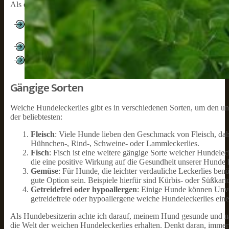
Als erstes möchte ich auf die verschiedenen Vorteile von weichen
Einfach zu kauen:
Weiche Hundeleckerlies sind leicht verda
Zahnproblemen.
Ideal für Training:
Durch ihre weiche Konsistenz kann man si
Guter Geschmack:
Viele Hunde bevorzugen den Geschmack vo
Gegenstücke.
Gängige Sorten
Weiche Hundeleckerlies gibt es in verschiedenen Sorten, um den u
der beliebtesten:
Fleisch
: Viele Hunde lieben den Geschmack von Fleisch, daher
Hühnchen-, Rind-, Schweine- oder Lammleckerlies.
Fisch
: Fisch ist eine weitere gängige Sorte weicher Hundelec
die eine positive Wirkung auf die Gesundheit unserer Hunde
Gemüse
: Für Hunde, die leichter verdauliche Leckerlies b
gute Option sein. Beispiele hierfür sind Kürbis- oder Süßkarto
Getreidefrei oder hypoallergen
: Einige Hunde können Unver
getreidefreie oder hypoallergene weiche Hundeleckerlies ein
Als Hundebesitzerin achte ich darauf, meinem Hund gesunde und nah
die Welt der weichen Hundeleckerlies erhalten. Denkt daran, imme