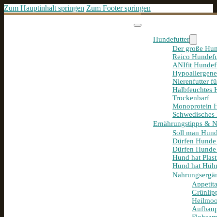
Zum Hauptinhalt springen
Zum Footer springen
Hundefutter
Der große Hun
Reico Hundefu
ANIfit Hundef
Hypoallergene
Nierenfutter f
Halbfeuchtes 
Trockenbarf
Monoprotein H
Schwedisches 
Ernährungstipps & 
Soll man Hund
Dürfen Hunde
Dürfen Hunde 
Hund hat Plast
Hund hat Hühn
Nahrungsergä
Appetit
Grünlip
Heilmoo
Aufbaup