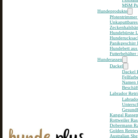
Flohsam
MSM Pul
Hundeprodukte
Pfotentrimmer
Unkaputtbares
Zeckenhalsbän
Hundebürste 
Hunderucksack
Panikgeschirr
Hundebett aus
Futterbehälter
Hunderassen
Dackel
Dackel R
Fellfar
Namen f
Beschäf
Labrador Retri
Labrador
Untersc
Gesundh
Kangal Rassepo
Rottweiler Ras
Dobermann Ras
Golden Retriev
Australian She