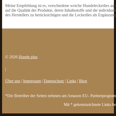
Meine Empfehlung ist es, verschiedene weiche Hundeleckerlies aus
auf die Qualität der Produkte, deren Inhaltsstoffe und die individu
des Herstellers zu berücksichtigen und die Leckerlies als Ergänz
© 2026
Hunde.plus
|
Über uns
|
Impressum
|
Datenschutz
|
Links
|
Blog
*Die Betreiber der Seiten nehmen am Amazon EU- Partnerprogramm t
Mit * gekennzeichnete Links bez