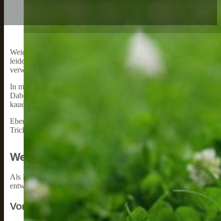
Weiche Hundeleckerlies sind für unsere Hunde eine wahre Gaumenfr
leidenschaftlicher Hundebesitzer möchte ich meine Erfahrungen run
verwendet werden können, um das Verhalten von Hunden positiv zu
In meiner Zeit als Hundehalter habe ich viele verschiedene Lecke
Dabei habe ich festgestellt, dass weiche Hundeleckerlies besonders be
kauen und als Belohnung ideal, da sie den Trainingsfluss nicht unte
Ebenso wichtig wie die Auswahl der richtigen Leckerlies ist auch d
Tricks, um das Beste aus diesen Leckerlies herauszuholen, sei es be
Weiche Hundeleckerlies: Was Sind Sie?
Als Hundebesitzerin möchte ich euch heute über weiche Hundelecker
entwickelt wurden, um die Bedürfnisse unserer Hunde zu erfüllen.
Vorteile Von Weichen Hundeleckerlies