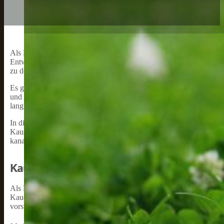
Als Hundebesitzer möchte ich mein Wissen über Kausnacks für Welpe
Entwicklungsphase viel kauen und somit die richtigen Kausnacks wi
zu decken.
Es gibt zahlreiche Kausnacks auf dem Markt, die speziell für Welpe
und die Inhaltsstoffe achten, um sicherzustellen, dass sie sicher un
langfristige Gesundheit und das Wohlbefinden unserer vierbeinigen
In diesem Artikel möchte ich verschiedene Kausnacks vorstellen un
Kausnacks im Allgemeinen eingehen, wie sie zur Zahnhygiene beitr
kanalisieren.
Kausnacks Für Welpen: Typen Und Variati
Als Hundebesitzer möchte ich meinen Welpen verschiedene Kausnack
Kauen auf den richtigen Gegenständen zu fördern. In diesem Absch
vorstellen.