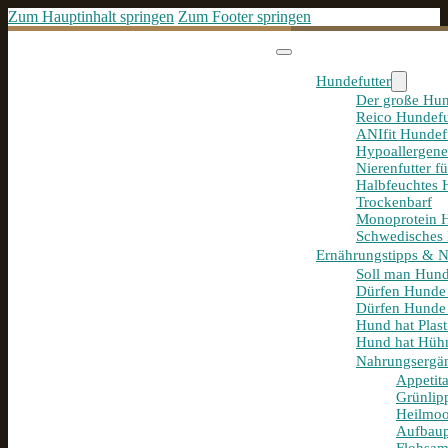
Zum Hauptinhalt springen
Zum Footer springen
Hundefutter
Der große Hun
Reico Hundefu
ANIfit Hundef
Hypoallergene
Nierenfutter f
Halbfeuchtes 
Trockenbarf
Monoprotein H
Schwedisches 
Ernährungstipps & 
Soll man Hund
Dürfen Hunde
Dürfen Hunde 
Hund hat Plast
Hund hat Hühn
Nahrungsergä
Appetit
Grünlip
Heilmoo
Aufbaup