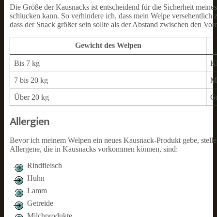
Die Größe der Kausnacks ist entscheidend für die Sicherheit mein
schlucken kann. So verhindere ich, dass mein Welpe versehentlich zu
dass der Snack größer sein sollte als der Abstand zwischen den 
Gewicht des Welpen
Bis 7 kg
Kl
7 bis 20 kg
Mi
Über 20 kg
G
Allergien
Bevor ich meinem Welpen ein neues Kausnack-Produkt gebe, stelle ich
Allergene, die in Kausnacks vorkommen können, sind:
Rindfleisch
Huhn
Lamm
Getreide
Milchprodukte