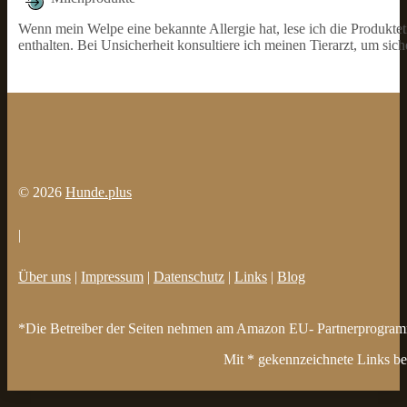
Wenn mein Welpe eine bekannte Allergie hat, lese ich die Produktet
enthalten. Bei Unsicherheit konsultiere ich meinen Tierarzt, um sic
© 2026
Hunde.plus
|
Über uns
|
Impressum
|
Datenschutz
|
Links
|
Blog
*Die Betreiber der Seiten nehmen am Amazon EU- Partnerprogramm t
Mit * gekennzeichnete Links bez