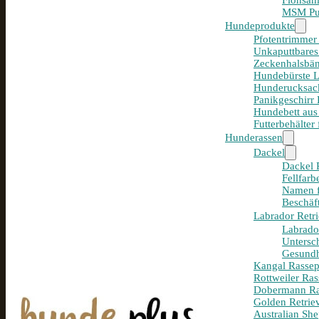
Flohsam
MSM Pul
Hundeprodukte
Pfotentrimmer
Unkaputtbares
Zeckenhalsbän
Hundebürste 
Hunderucksack
Panikgeschirr
Hundebett aus
Futterbehälter
Hunderassen
Dackel
Dackel R
Fellfar
Namen f
Beschäf
Labrador Retri
Labrador
Untersc
Gesundh
Kangal Rassepo
Rottweiler Ras
Dobermann Ras
Golden Retriev
Australian She