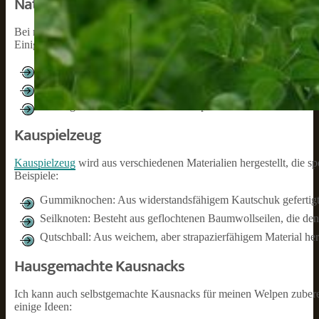
Natürliche Kausnacks
Bei natürlichen Kausnacks handelt es sich um Kausnacks, die aus na
Einige Beispiele dafür sind:
Rinderhautknochen
: Hergestellt aus getrockneter Rinderhaut,
Kauwurzeln: Aus Hartholz gewonnen, bieten sie eine harte un
Hirschgeweih: Als natürliche Abfallprodukte von Hirschen sin
Kauspielzeug
Kauspielzeug
wird aus verschiedenen Materialien hergestellt, die 
Beispiele:
Gummiknochen: Aus widerstandsfähigem Kautschuk gefertigt, b
Seilknoten: Besteht aus geflochtenen Baumwollseilen, die den
Qutschball: Aus weichem, aber strapazierfähigem Material herge
Hausgemachte Kausnacks
Ich kann auch selbstgemachte Kausnacks für meinen Welpen zuberei
einige Ideen: