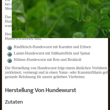
bei der Jagd und als Wachtiere waren. Sie begannen, sie auf ihren
Menschen an. Im Laufe der Zeit entwickelten sie besondere Fähigke
Das Bewusstsein für die Bedeutung einer abwechslungsreichen Ernäh
Hunde. Das machte diese Nische für die Hundewurst auf, die eine p
wurde aber auf den Geschmack und die Bedürfnisse der Hunde abg
Heute gibt es viele verschiedene Arten von Hundewurst, die je nach
Hundewurstsorten sind:
Rindfleisch-Hundewurst mit Karotten und Erbsen
Lamm-Hundewurst mit Süßkartoffeln und Spinat
Hühner-Hundewurst mit Reis und Brokkoli
Die Herstellung von Hundewurst folgt einem ähnlichen Verfahren 
zerkleinert, vermengt und in einen Natur- oder Kunststoffdarm gefü
gesunde Belohnung für unsere geliebten Vierbeiner.
Herstellung Von Hundewurst
Zutaten