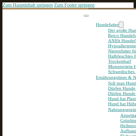
Zum Hauptinhalt springen
Zum Footer springen
Hundefutter
Der große Hun
Reico Hundefu
ANIfit Hundef
Hypoallergene
Nierenfutter f
Halbfeuchtes 
Trockenbarf
Monoprotein H
Schwedisches 
Ernährungstipps & 
Soll man Hund
Dürfen Hunde
Dürfen Hunde 
Hund hat Plast
Hund hat Hühn
Nahrungsergä
Appetit
Grünlip
Heilmoo
Aufbaup