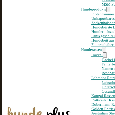
Flohsam
MSM Pul
Hundeprodukte
Pfotentrimmer
Unkaputtbares
Zeckenhalsbän
Hundebürste 
Hunderucksack
Panikgeschirr
Hundebett aus
Futterbehälter
Hunderassen
Dackel
Dackel R
Fellfar
Namen f
Beschäf
Labrador Retri
Labrador
Untersc
Gesundh
Kangal Rassepo
Rottweiler Ras
Dobermann Ras
Golden Retriev
Australian She