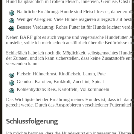
Hund hauptsächlich mit rohem Fleisch, Innereien, Gemüse, Obst u
Natürliche Ernährung: Hunde sind Fleischfresser, daher ermö
Weniger Allergien: Viele Hunde reagieren allergisch auf best
Bessere Verdauung: Rohes Futter ist für Hunde leichter verda
Neben BARF gibt es auch vegane und vegetarische Hundefutter-Alter
umstelle, sollte ich mich jedoch ausführlich über die Bedürfnisse un
Schließlich habe ich noch die Möglichkeit, selbstgemachtes Hundefu
der Zutaten, und ich kann sicherstellen, dass keine Zusatzstoffe ent
verwenden kann:
Fleisch: Hühnerbrust, Rindfleisch, Lamm, Pute
Gemüse: Karotten, Brokkoli, Zucchini, Spinat
Kohlenhydrate: Reis, Kartoffeln, Vollkornnudeln
Das Wichtigste bei der Ernährung meines Hundes ist, dass ich darauf
gerecht werde. Durch das Ausprobieren verschiedener Futtermittel f
Schlussfolgerung
Ich möchte betonen, dass die Hundewurst ein interessantes Thema 