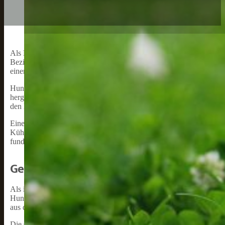
Als Hundefreund stieß ich kürzlich auf eine interessante Entdecku
Beziehung zwischen Hundewurst und unseren geliebten Vierbeinern 
einen Überblick über das Produkt und welche Rolle es in der Hundew
Hundewurst bezieht sich auf eine spezielle Wurst, die für Hunde he
hergestellt, die für Hunde gut verdaulich und nährstoffreich sind. D
den Ernährungsbedarf der Hunde abgestimmt ist.
Einer der Hauptvorteile der Hundewurst ist die bequeme Fütterungsmög
Kühlschrank oder auch auf Raumtemperatur serviert werden. Hundewur
fundierte Entscheidungen über die Ernährung unserer Hunde zu tref
Geschichte Der Hundewurst
Als ich zum ersten Mal von Hundewurst hörte, war ich neugierig a
Hunde oft als Arbeitstiere oder zum Schutz eingesetzt, aber ihr Fle
aus der Notwendigkeit entstand, eine schmackhafte Belohnung für 
Die Geschichte der Hundewurst beginnt mit der Domestizierung von