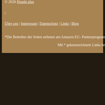
© 2026
Hunde.plus
|
Über uns
|
Impressum
|
Datenschutz
|
Links
|
Blog
*Die Betreiber der Seiten nehmen am Amazon EU- Partnerprogramm t
Mit * gekennzeichnete Links bez